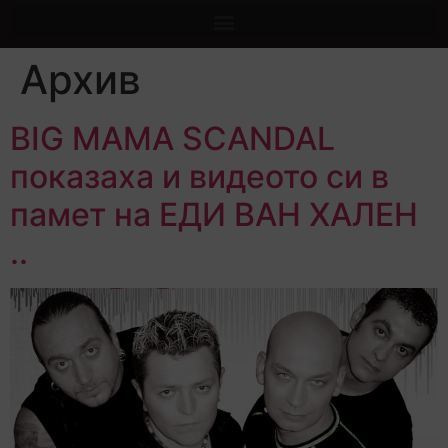
Архив
BIG MAMA SCANDAL
показаха и видеото си в
памет на ЕДИ ВАН ХАЛЕН
..