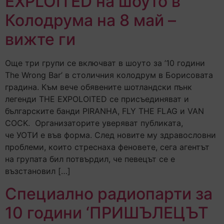
EXPLOITED на шоуто в
Колодрума на 8 май –
вижте ги
Още три групи се включват в шоуто за ’10 години
The Wrong Bar’ в столичния колодрум в Борисовата
градина. Към вече обявените шотландски пънк
легенди THE EXPOLOITED се присъединяват и
българските банди PIRANHA, FLY THE FLAG и VAN
COCK. Организаторите уверяват публиката,
че УОТИ е във форма. След новите му здравословни
проблеми, които стреснаха феновете, сега агентът
на групата бил потвърдил, че певецът се е
възстановил […]
Специално радиопарти за
10 години ‘ПРИШЪЛЕЦЪТ