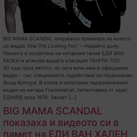
BIG MAMA SCANDAL направиха премиера на новото
си видео ‘One (I’m Looking For)’ – гледайте долу.
Песента е посветена на китарния гений ЕДИ ВАН
ХАЛЕН и атакува вашата класация ТАНГРА ТОП
40 още през лятото, но сега вече има и официално
видео – със специалното съдействие на Национален
Фонд Култура. В клипа е използван първоначалният
модел на китара Frankenstrat, патентована от крал
ЕДУАРД през 1978. Заснет […]
BIG MAMA SCANDAL
показаха и видеото си в
памет на ЕДИ ВАН ХАЛЕН