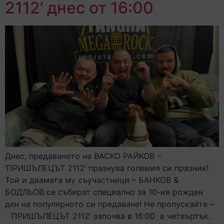
2112’ днес от 16:00
Днес, прeдаването на ВАСКО РАЙКОВ –
‘ПРИШЪЛЕЦЪТ 2112’ празнува големия си празник!
Той и двамата му съучастници – БАНКОВ &
БОДЛЬОВ се събират специално за 10-ия рожден
ден на популярното си предаване! Не пропускайте –
‘ПРИШЪЛЕЦЪТ 2112’ започва в 16:00 в четвъртък.