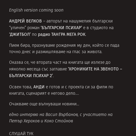
English version coming soon
АНДРЕЙ ВЕЛКОВ
– авторът на нашумелия български
‘БЪЛГАРСКИ ПСИХАР’
“уличен” роман
e в студиото на
‘ДЖИТБОЛ’
радио ТАНГРА МЕГА РОК
по
.
Пием бира, празнуваме рождения му ден, който се пада
точно днес и размишляваме на глас за живота.
Оказва се, че втората част на книгата ще излезе до
‘ХРОНИКИТЕ НА ЗВЕНОТО –
няколко месеца със заглавие
БЪЛГАРСКИ ПСИХАР 2’
.
АНДИ
Освен това,
е готов и с проекта си за филм по
книгата, сценарият е негово дело….
Очакваме още вълнуваши новини…
едно интервю на Васил Върбанов, с участието на
Петър Хераков и Коко Стойнов
СЛУШАЙ ТУК