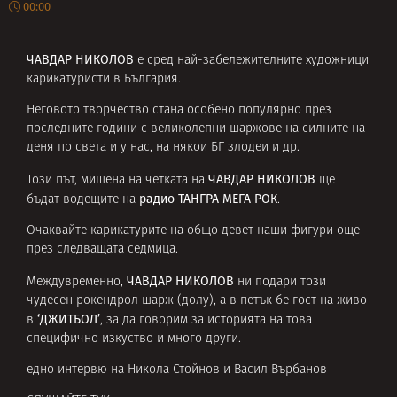
00:00
ЧАВДАР НИКОЛОВ
е сред най-забележителните художници
карикатуристи в България.
Неговото творчество стана особено популярно през
последните години с великолепни шаржове на силните на
деня по света и у нас, на някои БГ злодеи и др.
ЧАВДАР НИКОЛО
В
Този път, мишена на четката на
ще
радио ТАНГРА МЕГА РОК
бъдат водещите на
.
Очаквайте карикатурите на общо девет наши фигури още
през следващата седмица.
ЧАВДАР НИКОЛОВ
Междувременно,
ни подари този
чудесен рокендрол шарж (долу), а в петък бе гост на живо
‘ДЖИТБОЛ’
в
, за да говорим за историята на това
специфично изкуство и много други.
едно интервю на Никола Стойнов и Васил Върбанов