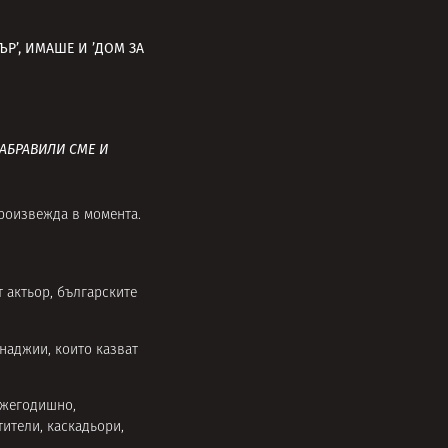
Р’, ИМАШЕ И ’ДОМ ЗА
АБРАВИЛИ СМЕ И
произвежда в момента.
т актьор, българските
инаджии, които казват
ежегодишно,
ители, каскадьори,