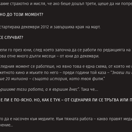
рахме страхотно и мисля, че ако беше дошъл трети, щеше да ни попр
ЕНО ДО ТОЗИ МОМЕНТ?
стартираха декември 2012 и завършиха края на март.
СЕ СЛУЧВАТ?
ели го през юни, след което започна да се работи по редакцията на
 това отне много дълги месеци – от юни до декември.
ледния момент се работеше, но явно това е една схема, от която не 
етното кино и мъките по него – преди години той каза – “
Знаеш ли 
ше 20 милиона – същата история, като твоя филм
.”
ършихме тази работа, а я вършим днес
”. Така че….
Е ЛИ Е ПО-ЯСНО. НО, КАК Е ТУК – ОТ СЦЕНАРИЯ ЛИ СЕ ТРЪГВА ИЛИ 
йто да е насочен към медиите. Към тяхната работа – какво правят мед
мнение…