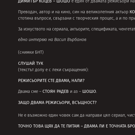
ДИМИТЪР КОЦЕВ – ШОШО
е един от двамата режисьори н
КО
Преводач, автор и на кино, син на великолепния актьор
стотина въпроси, свързани с творческия процес, а и по пр
За изкуството на сериала, актьорите, спецификата, ченгета
едно интервю на Васил Върбанов
(снимки
БНТ
)
СЛУШАЙ ТУК
(текстът долу е с леки съкращения):
РЕЖИСЬОРИТЕ СТЕ ДВАМА, НАЛИ?
СТОЯН РАДЕВ
ШОШО
Двама сме –
и аз –
.
ЗАЩО ДВАМА РЕЖИСЬОРИ, ВСЪЩНОСТ?
Не е възможно един човек сам да направи цял сериал, чис
ТОЧНО ТОВА ЩЯХ ДА ТЕ ПИТАМ – ДВАМА ЛИ Е ТОЧНАТА БРО