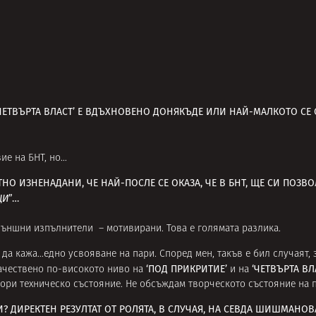
‘ЧЕТВЪРТА ВЛАСТ’ Е ВДЪХНОВЕНО ДОНЯКЪДЕ ИЛИ НАЙ-МАЛКОТО СЕ
ие на БНТ, но…
 ИЗНЕНАДАНИ, ЧЕ НАЙ-ПОСЛЕ СЕ ОКАЗА, ЧЕ В БНТ, ЩЕ СИ ПОЗВОЛ
ЦИ
”…
 външни изпълнители – мотивирани. Това е голямата разлика.
к да кажа…едно усвояване на пари. Според мен, такъв е бил случаят
‘ПОД ПРИКРИТИЕ’
‘ЧЕТВЪРТА ВЛ
качествено по-високото ниво на
и на
дори техническо състояние. Не обсъждам творческото състояние на
? ДИРЕКТЕН РЕЗУЛТАТ ОТ РОЛЯТА, В СЛУЧАЯ, НА СЕВДА ШИШМАНОВА