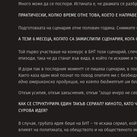
Много може да се поспори. Истината е, че двамата се разб
ПРАКТИЧЕСКИ, КОЛКО ВРЕМЕ ОТНЕ ТОВА, КОЕТО Е НАПРАВ
Подготовката на сценария отне половин година. Снимките 
А ТЕЗИ 6 МЕСЕЦА, КОГАТО СА ЗАМИСЛИЛИ СЦЕНАРИЯ, КОГА 
Той първо участваше на конкурс в БНТ този сценарий, спеч
епизоди, така че да станат във вида, в който ги искахме и
И дори пак в последния моментт се пишеха сценарии, в пос
Както каза един мой познат по повод опитите ми с безбюдж
една американска продукция, на която бюджетът им бе
Откъм усилия, откъм закъснения, откъм “
защо вчера не св
КАК СЕ СТРУКТУРИРА ЕДИН ТАКЪВ СЕРИАЛ? КИНОТО, КАТО Ч
СУРОВА ИДЕЯ?
В случая, грубата идея беше на БНТ – те искаха сериал, ко
влияят на политиката, на обещството и на общественото 