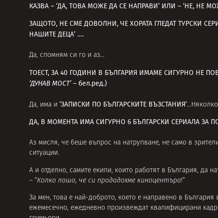
КАЗВА – ‘ДА, ТОВА МОЖЕ ДА СЕ НАПРАВИ’ ИЛИ – ‘НЕ, НЕ М
ЗАЩОТО, НЕ СМЕ ДОВОЛНИ, ЧЕ ХОРАТА ГЛЕДАТ ТУРСКИ СЕР
НАШИТЕ ДЕЦА’ ….
Да, спомням си го и аз…
ТОЕСТ, ЗА 40 ГОДИНИ В БЪЛГАРИЯ ИМАМЕ СИГУРНО НЕ ПОВЕ
‘ДУНАВ МОСТ’
– бел.ред.)
‘ЗАПИСКИ ПО БЪЛГАРСКИТЕ ВЪЗСТАНИЯ’
Да, има и
…Няколко 
ДА, В МОМЕНТА ИМА СИГУРНО 6 БЪЛГАРСКИ СЕРИАЛА ЗА ПО
Аз мисля, че беше въпрос на натрупване, не само в зрители
ситуации.
А и отделно, самите екипи, които работят в България, да на
– “
Колко лошо, че си продадохме киноцентъра
!”
За мен, това е най-доброто, което е направено в Българи
ежемесечно, ежедневно произвеждат квалифицирани кадри 