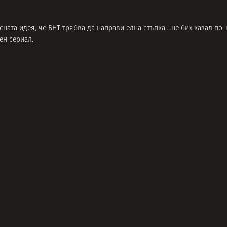
ната идея, че БНТ трябва да направи една стъпка….не бих казал по-
ен сериал.