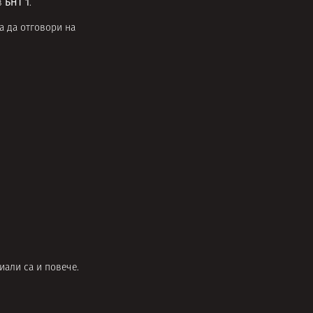
БНТ 1
 в
.
за да отговори на
иали са и повече.