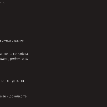
ечи.
 всички отделни
може да се избяга.
какво, работех за
ПЪК ОТ ЕДНА ПО-
иите и доколко те