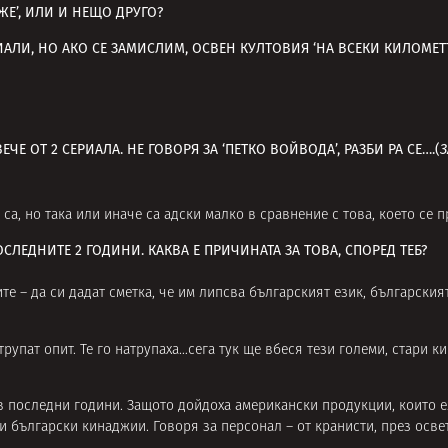
ОЖЕ’, ИЛИ И НЕЩО ДРУГО?
ИАЛИ, НО АКО СЕ ЗАМИСЛИМ, ОСВЕН КУЛТОВИЯ ‘НА ВСЕКИ КИЛОМЕТЪ
ЧЕ ОТ 2 СЕРИАЛА. НЕ ГОВОРЯ ЗА ‘ПЕТКО ВОЙВОДА’, РАЗБИ РА СЕ….(
З
са, но така или иначе са адски малко в сравнение с това, което се 
СЛЕДНИТЕ 2 ГОДИНИ. КАКВА Е ПРИЧИНАТА ЗА ТОВА, СПОРЕД ТЕБ?
те – да си дадат сметка, че им липсва българският език, българския
трупат опит. Те го натрупаха…сега тук ще вбеся тези големи, стари к
я в последни години. Защото дойдоха американски продукции, които 
български кинаджии. Говоря за персонал – от кранисти, през освет