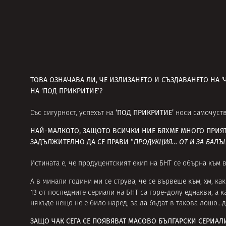
ТОВА ОЗНАЧАВА ЛИ, ЧЕ ИЗЛИЗАНЕТО И СЪЗДАВАНЕТО НА 
НА ‘ПОД ПРИКРИТИЕ’?
‘ПОД ПРИКРИТИЕ’
Със сигурност, успехът на
носи самочуств
НАЙ-МАЛКОТО, ЗАЩОТО ВСИЧКИ НИЕ БЯХМЕ МНОГО ПРИЯТНО
ЗАДЪЛЖИТЕЛНО ДА СЕ ПРАВИ “
ПРОДУКЦИЯ… ОТ И ЗА БАЛЪ
Истината е, че продуцентският екип на БНТ се обърна към
А в минали години ми се струва, че се вървеше към, хм, ка
13 от последните сериали на БНТ са горе-долу еднакви, а 
някъде нещо не е било наред, за да бъдат в такова лошо…
ЗАЩО ЧАК СЕГА СЕ ПОЯВЯВАТ МАСОВО БЪЛГАРСКИ СЕРИАЛИ