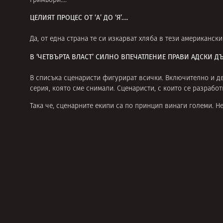
гримьори….
ЦЕЛИЯТ ПРОЦЕС ОТ ‘А’ ДО ‘Я’….
Да, от една страна те си изкарват хляба в тези американски
В ‘ЧЕТВЪРТА ВЛАСТ’ СИЛНО ВПЕЧАТЛЕНИЕ ПРАВИ АДСКИ Д
В списъка сценаристи фигурират всички. Включително и два
серия, която сме снимали. Сценаристи, с които се разрабо
Така че, сценарните екипи са по принцип винаги големи. Не