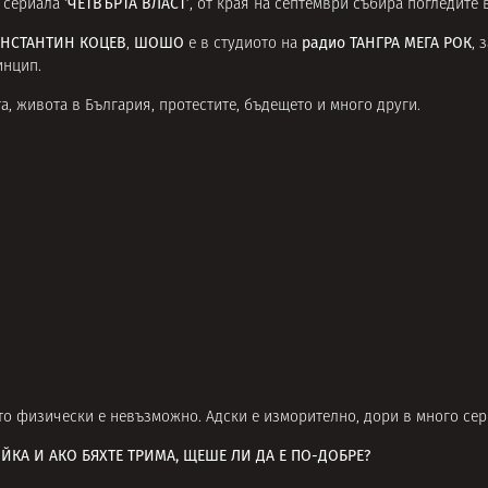
‘ЧЕТВЪРТА ВЛАСТ’
а сериала
, от края на септември събира погледите
НСТАНТИН КОЦЕВ
ШОШО
радио ТАНГРА МЕГА РОК
,
е в студиото на
, 
инцип.
та, живота в България, протестите, бъдещето и много други.
то физически е невъзможно. Адски е изморително, дори в много сер
ЙКА И АКО БЯХТЕ ТРИМА, ЩЕШЕ ЛИ ДА Е ПО-ДОБРЕ?