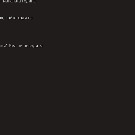
– маналата година,
я, който ходи на
ия’. Има ли поводи за