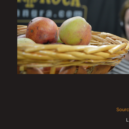
Sourc
L