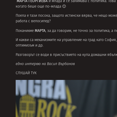
МАРТА ГЕОРГИЕВА
и млада и се занимава с политика. Това
когато беше още по-млада 🙂
Поела е тази посока, защото истински вярва, че нещо може
работа с велосипед?
МАРТА
Поканихме
, за да говорим, не точно за политика, а 
И какви са механизмите на управление на град като София,
оптимизъм и др.
Разговорът се води в присъствието на купа домашни ябълки
едно интервю на Васил Върбанов
СЛУШАЙ ТУК