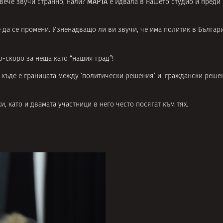
МАРТА
 вече звучи странно, нали?
е идвала в нашето студио и преди 
 да се промени. Изненадващо ли ви звучи, че има политик в Българи
по-скоро за неща като “нашия град”!
 къде е границата между ‘политически решения’ и ‘граждански решен
, като и двамата участници в него често посягат към тях.