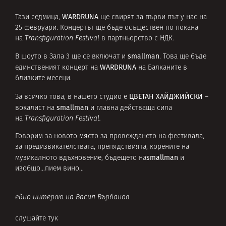
WARDRUNA
Тази седмица,
ще свирят за първи път у нас на
25 февруари. Концертът ще бъде осъществен по покана
на
Transfiguration Festival
в партньорство с НДК.
smallman
В шоуто в Зала 3 ще се включат и
. Това ще бъде
WARDRUNA
единственият концерт на
на Балканите в
близките месеци.
ЦВЕТАН ХАЙДЖИЙСКИ
За всичко това, в нашето студио е
–
smallman
вокалист на
и главна действаща сила
на
Transfiguration Festival.
Говорим за новото място за провеждането на фестивала,
за предизвикателствата, препядствията, корените на
smallman
музикалното вдъхновение, бъдещето на
и
изобщо…пием вино…
едно интервю на Васил Върбанов
слушайте тук