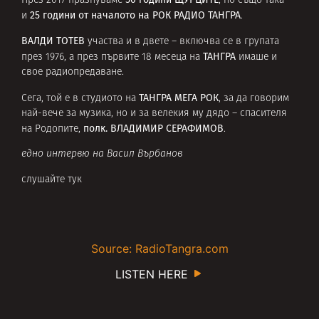
През 2017 празнуваме
, но също така
25 години от началото на
РОК РАДИО ТАНГРА
и
.
ВАЛДИ ТОТЕВ
участва и в двете – включва се в групата
ТАНГРА
през 1976, а през първите 18 месеца на
имаше и
свое радиопредаване.
ТАНГРА МЕГА РОК
Сега, той е в студиото на
, за да говорим
най-вече за музика, но и за велекия му дядо – спасителя
полк. ВЛАДИМИР СЕРАФИМОВ
на Родопите,
.
едно интервю на Васил Върбанов
слушайте тук
Source: RadioTangra.com
LISTEN HERE