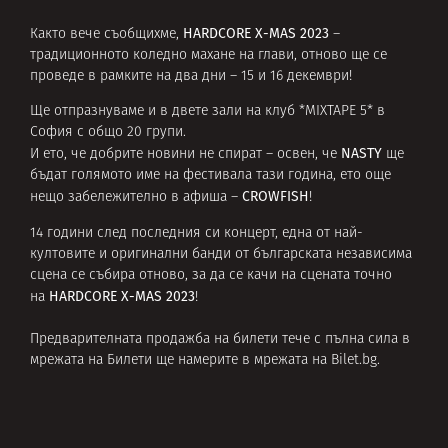
HARDCORE X-MAS 2023
Както вече съобщихме,
–
традиционното коледно махане на глави, отново ще се
проведе в рамките на два дни – 15 и 16 декември!
Ще отпразнуваме и в двете зали на клуб *MIXTAPE 5* в
София с общо 20 групи.
NASTY
И ето, че добрите новини не спират – освен, че
ще
бъдат голямото име на фестивала тази година, ето още
CROWFISH
нещо забележително в афиша –
!
14 години след последния си концерт, една от най-
култовите и оригинални банди от българската независима
сцена се събира отново, за да се качи на сцената точно
HARDCORE X-MAS 2023
на
!
Предварителната продажба на билети тече с пълна сила в
мрежата на Билети ще намерите в мрежата на
Bilet.bg
.