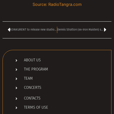
Source: RadioTangra.com
KONKURENT to release new studio album The Hard Way
Dennis Stratton (ex-Iron Maiden) set to play in Sofia with Maiden uniteD in April
ABOUT US
THE PROGRAM
TEAM
CONCERTS
CONTACTS
TERMS OF USE