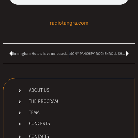
radiotangra.com
Birmingham Hotels have increased their prices by up to 725% for BLACK SABBATH final gig
MONY PANCHEV’ ROCKENROLL SHOW kicks off today at 4 PM
ABOUT US
THE PROGRAM
TEAM
CONCERTS
CONTACTS