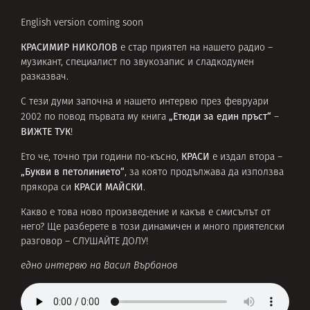
English version coming soon
КРАСИМИР НИКОЛОВ
е стар приятел на нашето радио –
музикант, специалист по звукозапис и сладкодумен
разказвач.
С тези думи започна и нашето интервю през февруари
„Етюди за един пръст“
2002 по повод първата му книга
–
ВИЖТЕ ТУК
!
КРАСИ
Ето че, точно три години по-късно,
е издал втора –
„Букви в петолинието“
, за която продължава да използва
КРАСИ МАЙСКИ
прякора си
.
Какво е това ново произведение и какъв е смисълът от
него? Ще разберете в този динамичен и много приятелски
разговор – СЛУШАЙТЕ ДОЛУ!
едно интервю на Васил Върбанов