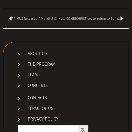
PRIMUS Releases ‘A Handful Of Nuggs’ EP Featuring Cover Of DIO’s ‘Holy Diver’
COMBICHRIST set to return to Sofia in December
ABOUT US
THE PROGRAM
TEAM
CONCERTS
CONTACTS
TERMS OF USE
PRIVACY POLICY
Search Button
Search