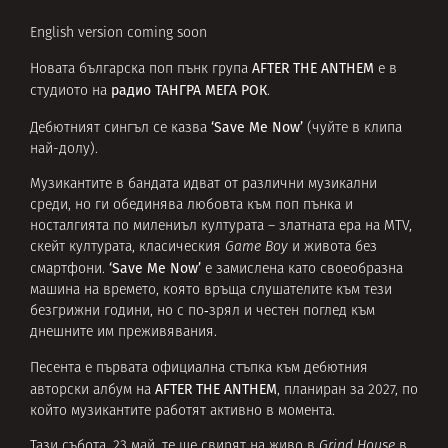
English version coming soon
AFTER THE ANTHEM
Новата българска поп пънк група
e в
радио ТАНГРА МЕГА РОК
студиото на
.
‘Save Me Now’
Дебютният сингъл се казва
(чуйте в клипа
най-долу).
Музикантите в бандата идват от различни музикални
среди, но ги обединява любовта към поп пънка и
носталгията по милениъл културата – златната ера на MTV,
скейт културата, класическия
Game Boy
и живота без
‘Save Me Now’
смартфони.
е замислена като своеобразна
машина на времето, която връща слушателите към тези
безгрижни години, но с по‑зрял и честен поглед към
днешните им преживявания.
Песента е първата официална стъпка към дебютния
AFTER THE ANTHEM
авторски албум на
, планиран за 2027, по
който музикантите работят активно в момента.
Тази събота, 23 май, те ще свирят на живо в
Grind House
в