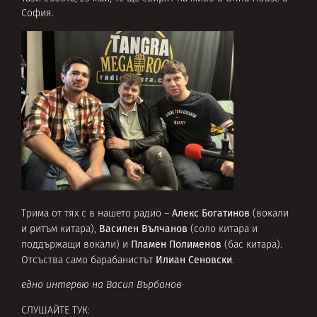
София.
Алекс Богатинов
Трима от тях с в нашето радио –
(вокали
Василен Вълчанов
и ритъм китара),
(соло китара и
Пламен Полименов
поддържащи вокали) и
(бас китара).
Илиан Сеновски
Отсъства само барабанистът
.
едно интервю на Васил Върбанов
СЛУШАЙТЕ ТУК: