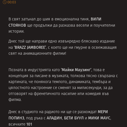
00:03
ВИЛИ
В свят затънал до шия в емоционална тиня,
СТОЯНОВ
ще продължи да разказва весели и поучителни
истории.
Днес той ще направи едно извънредно бляскаво издание
‘BRAZZ JAMBOREE’
на
, с което ще ни гмурне в освежаващия
свят на анимационните филми!
‘Майки Маузинг’
Позната в индустрията като
, това е
концепция за писане в музиката, толкова тясно свързана с
картината, че понякога темпото, динамиката, тембъра и
цялостното настроение се сменят за милисекунди, за да
отговорят на френетичното насилие или комедия във
филма.
МЕРИ
Днес в студиото на радиото ни ще се разхождат
ПОПИНЗ
АЛАДИН
БЕТИ БУУЛ
МИКИ МАУС
, под ръка с
,
и
,
101
всичките