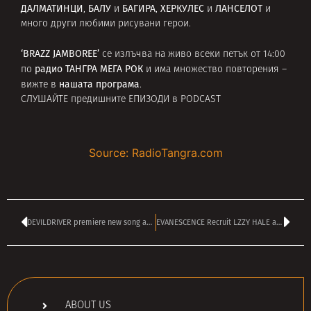
ДАЛМАТИНЦИ
БАЛУ
БАГИРА
ХЕРКУЛЕС
ЛАНСЕЛОТ
,
и
,
и
и
много други любими рисувани герои.
‘BRAZZ JAMBOREE’
се излъчва на живо всеки петък от 14:00
радио
ТАНГРА МЕГА РОК
по
и има множество повторения –
нашата програма
вижте в
.
СЛУШАЙТЕ предишните ЕПИЗОДИ в PODCAST
Source: RadioTangra.com
DEVILDRIVER premiere new song and video – ‘Nest of Vipers’
EVANESCENCE Recruit LZZY HALE and TAYLOR MOMSEN for New Song – Stream
ABOUT US