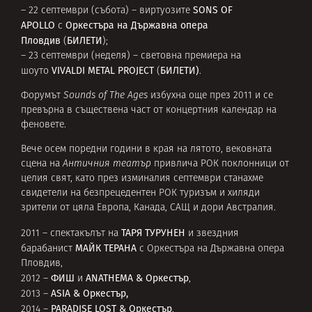
SONS OF
– 22 септември (събота) – виртуозите
APOLLO
Оркестъра на Държавна опера
с
Пловдив
БИЛЕТИ
(
);
– 23 септември (неделя) – световна премиера на
VIVALDI METAL PROJECT
БИЛЕТИ)
шоуто
(
.
Форумът
Sounds of The Ages
избухна още през 2011 и се
превърна в съществена част от концертния календар на
феновете.
Вече осем поредни години в края на лятото, вековната
сцена на
Античния театър
привлича РОК поклонници от
целия свят, като през изминалия септември станахме
свидетели на безпрецедентен РОК туризъм и хиляди
зрители от цяла Европа, Канада, САЩ и дори Австралия.
ТАРЯ ТУРУНЕН
2011 – спектакълът на
и звездния
МАЙК ТЕРАНА
барабанист
с Оркестъра на Държавна опера
Пловдив,
ФИШ
ANATHEMA & Оркестър
2012 –
и
,
ASIA
& Оркестър,
2013 –
PARADISE LOST
& Оркестър
2014 –
,