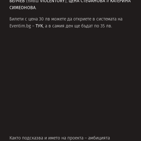
БЕЛЧЕВ
VIOLENTORY
ЦЕНА СТЕФАНОВА
КАТЕРИНА
(бивш
),
и
СИМЕОНОВА
.
Билети с цена 30 лв можете да откриете в системата на
ТУК
Eventim.bg –
, а в самия ден ще бъдат по 35 лв.
Както подсказва и името на проекта – амбицията