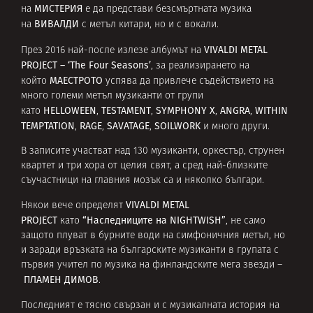
МИСТЕРИЯ
на
е да представи безсмъртната музика
ВИВАЛДИ
на
с метъл китари, но и с вокали.
VIVALDI METAL
През 2016 най-после излезе албумът на
PROJECT – ‘The Four Seasons’
, за реализирането на
МАЕСТРОТО
който
успява да привлече съдействието на
много големи метъл музиканти от групи
HELLOWEEN
TESTAMENT
SYMPHONY X
ANGRA
WITHIN
като
,
,
,
,
TEMPTATION
RAGE
SAVATAGE
SOILWORK
,
,
,
и много други.
В записите участват над 130 музиканти, оркестър, струнен
квартет и три хора от целия свят, а сред най-близките
съучастници на главния мозък са и няколко българи.
VIVALDI METAL
Някои вече определят
PROJECT
“Наследниците на NIGHTWISH”
като
, не само
защото плуват в бурните води на симфоничния метъл, но
и заради връзката на българските музиканти в групата с
първия учител по музика на финландските мега звезди –
ПЛАМЕН ДИМОВ
.
Последният е тясно свързан и с музикалната история на