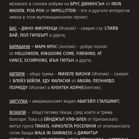
БРУС ДИКИНСЪН
IRON
музикант в солови албуми на
от
MAIDEN
РОБ РОК
IMPELLITTERI
,
от
– ето и другите интересни
имена в този мултинационален проект:
БАС
– ДИНО ФИОРЕНЦА
СТИЙВ
(Италия) – свирил със
ВАЙ
ПОЛ ГИЛБЪРТ
,
и други;
БАРАБАНИ
– МАРК КРОС
(Англия) – добре познат
HELLOWEEN
KINGDOME COME
FIREWIND
AT
от
,
,
,
VANCE
SCORPIONS
ИЪН ГИЛЪН
,
,
и други;
КИТАРИ
МИКЕЛЕ ВИОНИ
– общо трима –
(Италия) – свирил
БЛЕЙЗ БЕЙЛИ
ЕДУ ФАЛАСКИ
ANGRA
ЛЕОНАРДО
с
,
от
;
ПОРКЕДУ
КУЕНТЕН КОРНЕ
(Италия) и
(Белгия).
ЦИГУЛКА
–
АБИГЕЙЛ СТАЛШМИТ
американският модел
;
ВОКАЛИ
– общо петима певци, сред които и трима
ЕЙНДЖЪЛ УЛФ-БЛЕК
българи. Това са
от британската
TRIAXIS
НИКОЛЕТА РОСЕЛИНИ
метъл група
,
от италианската
WALK
IN DARKNESS
ДИМИТЪР
готик банда
и