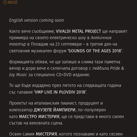
00:02
English version coming soon
VIVALDI METAL PROJECT
Както вече съобщихме,
ще направят
премиера на своето електрическо шоу в
Античния
театър
в Пловдив на 23 септември – в третия ден на
‘SOUNDS OF THE AGES 2018’
световния музикален форум
.
Формацията обяви, че ще запише и снима тази паметна
вечер и дори вече е сключила договор с лейбъла
Pride &
Joy Music
за специално CD+DVD издание.
То ще бъде издадено през лятото на следващата година
‘VMP LIVE IN PLOVDIV 2018’
със галавие
.
Проектът на италианския пианист, продуцент и
ДЖУЗЕПЕ ЙАМПИЕРИ
композитор
, по-популярен
МАЕСТРО МИСТЕРИЯ
като
, ще се представи в много силен
състав на вековната сцена.
МИСТЕРИЯ
Освен самия
, когото познаваме и като сесиен