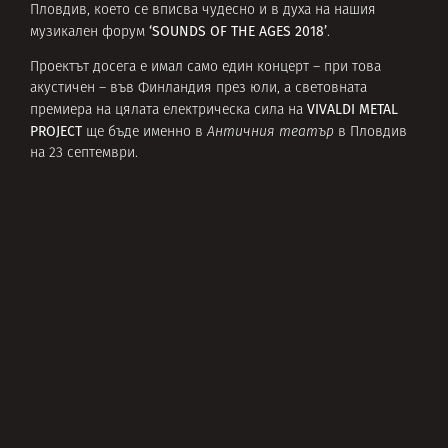
Пловдив, което се вписва чудесно и в духа на нашия
‘SOUNDS OF THE AGES 2018’
музикален форум
.
Проектът досега е имал само един концерт – при това
акустичен – във Финландия през юли, а световната
VIVALDI METAL
премиера на цялата електрическа сила на
PROJECT
ще бъде именно в
Античния театър
в Пловдив
на 23 септември.