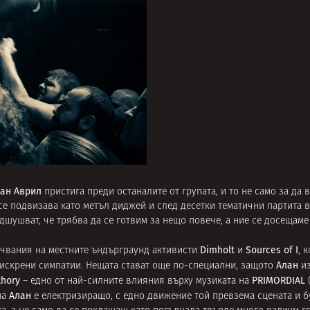
ан Аврил
пристига преди останалите от групата, и то не само за да
 се подвизава като метъл диджей и след десетки тематични партита в
одшушват, че трябва да се готвим за нещо повече, а ние се досещаме
Dimholt
Sources of I
ючвания на местните ъндърграунд активисти
и
, 
Алан
-искрени симпатии. Нещата стават още по-специални, защото
и
thory
PRIMORDIAL
– едно от най-силните влияния върху музиката на
Алан
на
е електризиращо, с едно движение той превзема сцената и 