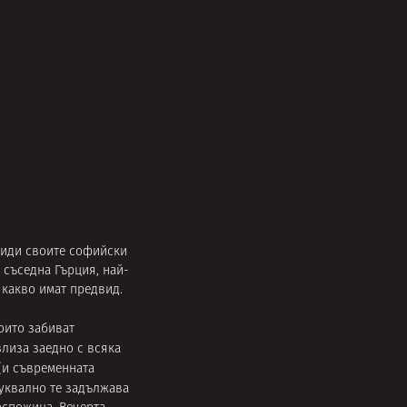
 види своите софийски
 съседна Гърция, най-
 какво имат предвид.
които забиват
злиза заедно с всяка
(и съвременната
буквално те задължава