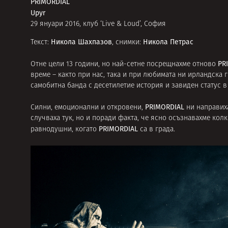
PRIMORDIAL
Upyr
29 януари 2016, клуб ‘Live & Loud’, София
Никола Шахпазов
Никола Петрас
Текст:
, снимки:
PR
Отне цели 13 години, но най-сетне посрещнахме отново
време – както при нас, така и при любимата ни ирландска 
самобитна банда с десетилетие история и завиден статус 
PRIMORDIAL
Силни, емоционални и откровени,
ни направиха
случваха тук, но и поради факта, че ясно осъзнавахме кол
PRIMORDIAL
равнодушни, когато
са в града.