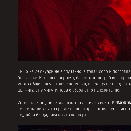
Нищо на 29 януари не е случайно, в това число и подгряв
български. Катраненочерният, бавен като погребална про
много общо с нея – това е истински, неподправен ъндъргра
дължина от 9 минути, това е абсолютно наложително.
PRIMORDI
Истината е, че добре знаем какво да очакваме от
сме ги на живо и то сравнително скоро, затова сме наясно
студийна банда, така и като концертна.