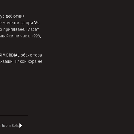
нус дебютния
‘As
те моменти са при
о припяване. Гласът
ъщайки ни чак в 1998,
RIMORDIAL
обаче това
ъхващи. Някои хора не
ive in Sofia