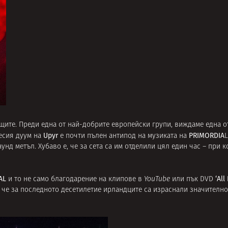
ащите. Преди една от най-добрите европейски групи, виждаме една о
Upyr
PRIMORDIA
цесия дуум на
е почти пълен антипод на музиката на
L
унд метъл. Хубаво е, че за сета са им отделили цял един час – при 
AL
‘All
и то не само благодарение на клипове в
YouTube
или пък DVD
, че за последното десетилетие ирландците са израснали значително 