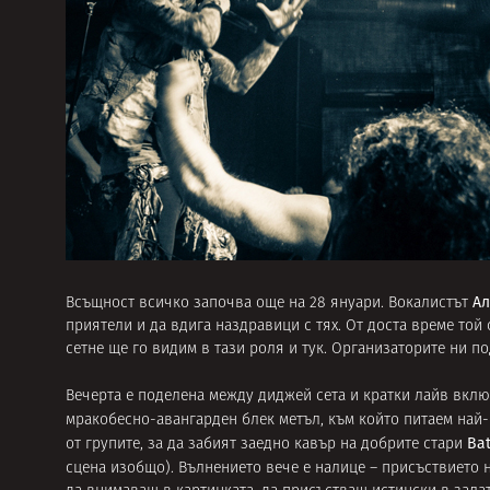
Ал
Всъщност всичко започва още на 28 януари. Вокалистът
приятели и да вдига наздравици с тях. От доста време той
сетне ще го видим в тази роля и тук. Организаторите ни п
Вечерта е поделена между диджей сета и кратки лайв вкл
мракобесно-авангарден блек метъл, към който питаем най
Ba
от групите, за да забият заедно кавър на добрите стари
сцена изобщо). Вълнението вече е налице – присъствието 