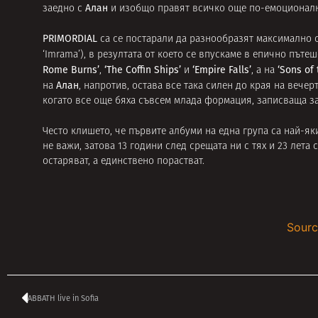
Алан
заедно с
и изобщо правят всичко още по-емоционал
PRIMORDIAL
са се постарали да разнообразят максимално 
‘Imrama’), в резултата от което се впускаме в епично пъте
Rome Burns’
‘The Coffin Ships’
‘Empire Falls’
‘Sons of
,
и
, а на
Алан
на
, напротив, остава все така силен до края на вечер
когато все още бяха съвсем млада формация, записваща з
Често клишето, че първите албуми на една група са най-як
не важи, затова 13 години след срещата ни с тях и 23 лета
остаряват, а единствено порастват.
Sourc
ABBATH live in Sofia