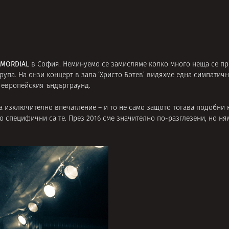
IMORDIAL
в София. Неминуемо се замисляме колко много неща се пр
група. На онзи концерт в зала ‘Христо Ботев’ видяхме една симпатич
в европейския ъндърграунд.
 изключително впечатление – и то не само защото тогава подобни 
ко специфични са те. През 2016 сме значително по-разглезени, но ня