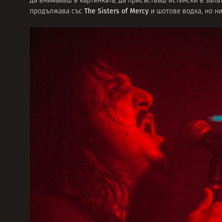
да внимаваш в картинката, да присъстваш истински в зала
The Sisters of Mercy
продължава със
и шотове водка, но ни