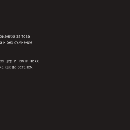
омениха за това
на и без съмнение
концерти почти не се
ма как да останем