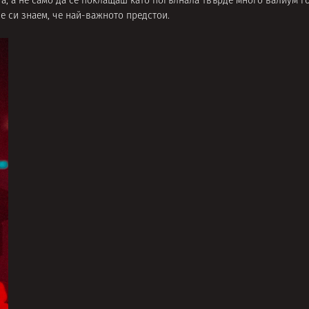
та, а не само да се поклащаш като погълнала твърде много валиум г
е си знаем, че най-важното предстои.