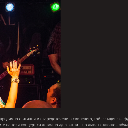
 предимно статични и съсредоточени в свиренето, той е същинска ф
те на този концерт са доволно адекватни – познават отлично албуми