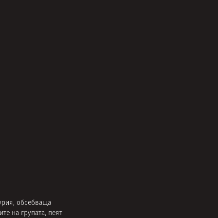
урия, обсебваща
те на групата, пеят