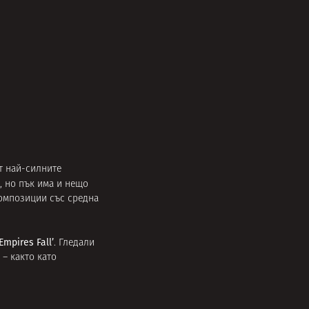
т най-силните
, но пък има и нещо
композиции със средна
 Empires Fall’
. Гледали
– както като