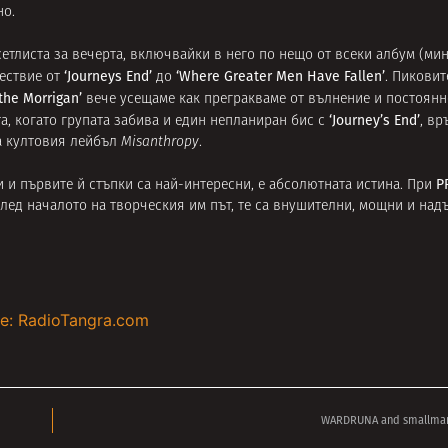
но.
сетлиста за вечерта, включвайки в него по нещо от всеки албум (ми
‘Journeys End’
‘Where Greater Men Have Fallen’
шествие от
до
. Пикови
 the Morrigan’
вече усещаме как прегракваме от вълнение и постоянн
‘Journey’s End’
та, когато групата забива и един непланиран бис с
, вр
а култовия лейбъл
Misanthropy
.
P
и и първите й стъпки са най-интересни, е абсолютната истина. При
 след началото на творческия им път, те са внушителни, мощни и над
e: RadioTangra.com
WARDRUNA and smallman l