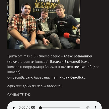
Алекс Богатинов
Трима от тях с в нашето радио –
Василен Вълчанов
(вокали и ритъм китара),
(соло
Пламен Полименов
китара и поддържащи вокали) и
(бас
китара).
Илиан Сеновски
Отсъства само барабанистът
.
едно интервю на Васил Върбанов
СЛУШАЙТЕ ТУК: