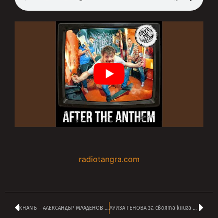
radiotangra.com
KHANЪ – АЛЕКСАНДЪР МЛАДЕНОВ и ДИМИТЪР ПРОЙНОВ
ЛУИЗА ГЕНОВА за своята книга за историята на БРИТПОПА