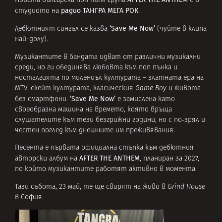
Новата българска поп пънк група
e в
радио ТАНГРА МЕГА РОК
студиото на
.
‘Save Me Now’
Дебютният сингъл се казва
(чуйте в клипа
най-долу).
Музикантите в бандата идват от различни музикални
среди, но ги обединява любовта към поп пънка и
носталгията по милениъл културата – златната ера на
MTV, скейт културата, класическия
Game Boy
и живота
‘Save Me Now’
без смартфони.
е замислена като
своеобразна машина на времето, която връща
слушателите към тези безгрижни години, но с по‑зрял и
честен поглед към днешните им преживявания.
Песента е първата официална стъпка към дебютния
AFTER THE ANTHEM
авторски албум на
, планиран за 2027,
по който музикантите работят активно в момента.
Тази събота, 23 май, те ще свирят на живо в
Grind House
в София.