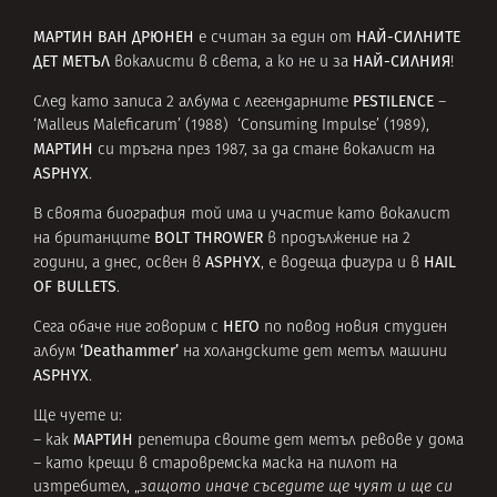
МАРТИН ВАН ДРЮНЕН
НАЙ-СИЛНИТЕ
е считан за един от
ДЕТ МЕТЪЛ
НАЙ-СИЛНИЯ
вокалисти в света, а ко не и за
!
PESTILENCE
След като записа 2 албума с легендарните
–
‘Malleus Maleficarum’ (1988) ‘Consuming Impulse’ (1989),
МАРТИН
си тръгна през 1987, за да стане вокалист на
ASPHYX
.
В своята биография той има и участие като вокалист
BOLT THROWER
на британците
в продължение на 2
ASPHYX
HAIL
години, а днес, освен в
, е водеща фигура и в
OF BULLETS
.
НЕГО
Сега обаче ние говорим с
по повод новия студиен
‘Deathammer’
албум
на холандските дет метъл машини
ASPHYX
.
Ще чуете и:
МАРТИН
– как
репетира своите дет метъл ревове у дома
– като крещи в старовремска маска на пилот на
изтребител, „
защото иначе съседите ще чуят и ще си