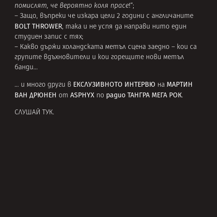
помислят, че вероятно коля прасе
!“;
– Защо, въпреки че изкара цели 2 години с англичаните
BOLT THROWER
, така и не успя да направи нито един
студиен запис с тях;
– Какво държи холандската метъл сцена заедно – кои са
групите вдъхновители и кои горещите нови метъл
банди…
ЕКСЛУЗИВНОТО ИНТЕРВЮ
МАРТИН
… и много други в
на
ВАН ДРЮНЕН
ASPHYX
радио ТАНГРА МЕГА РОК
от
по
.
СЛУШАЙ ТУК
.