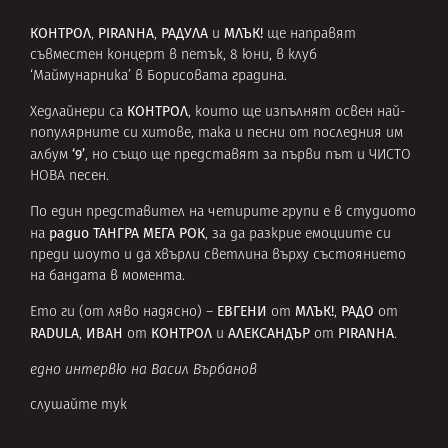
КОНТРОЛ
PIRANHA
РАДУЛА
МЛЪК!
,
,
и
ще направят
съвместен концерт в петък, 8 юни, в клуб
‘Маймунарника’ в Борисовата градина.
КОНТРОЛ
Хедлайнери са
, които ще изпълнят освен най-
популярните си хитове, така и песни от последния им
‘9’
албум
, но също ще представят за първи път и ЧИСТО
НОВА песен.
По един представител на четирите групи е в студиото
радио ТАНГРА МЕГА РОК
на
, за да разкрие емоциите си
преди шоуто и да хвърли светлина върху състоянието
на бандата в момента.
ЕВГЕНИ
МЛЪК!
РАДО
Ето ги (от ляво надясно) –
от
,
от
RADULA
ИВАН
КОНТРОЛ
АЛЕКСАНДЪР
PIRANHA
,
от
и
от
.
едно интервю на Васил Върбанов
слушайте тук