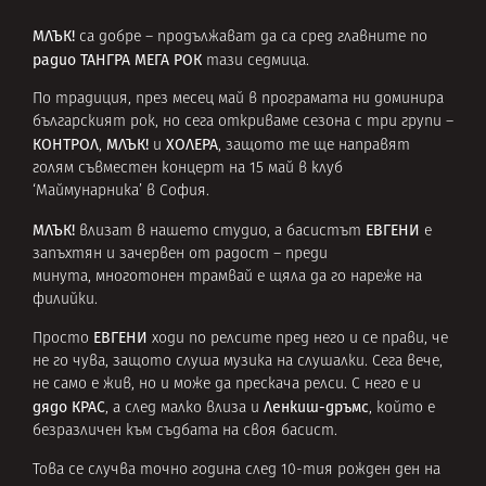
МЛЪК!
са добре – продължават да са сред главните по
радио ТАНГРА МЕГА РОК
тази седмица.
По традиция, през месец май в програмата ни доминира
българският рок, но сега откриваме сезона с три групи –
КОНТРОЛ
МЛЪК!
ХОЛЕРА
,
и
, защото
те ще направят
голям
съвместен концерт
на 15 май в клуб
‘Маймунарника’ в София.
МЛЪК!
ЕВГЕНИ
влизат в нашето студио, а басистът
е
запъхтян и зачервен от радост – преди
минута, многотонен трамвай е щяла да го нареже на
филийки.
ЕВГЕНИ
Просто
ходи по релсите пред него и се прави, че
не го чува, защото слуша музика на слушалки. Сега вече,
не само е жив, но и може да прескача релси. С него е и
дядо КРАС
Ленкиш-дръмс
, а след малко влиза и
, който е
безразличен към съдбата на своя басист.
Това се случва точно година след 10-тия рожден ден на