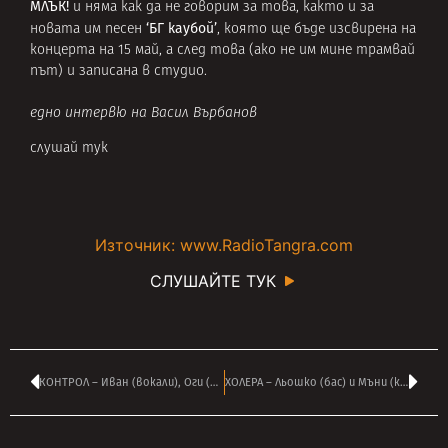
МЛЪК!
и няма как да не говорим за това, както и за
‘БГ каубой’
новата им песен
, която ще бъде изсвирена на
концерта на 15 май, а след това (ако не им мине трамвай
път) и записана в студио.
едно интервю на Васил Върбанов
слушай тук
Източник: www.RadioTangra.com
СЛУШАЙТЕ ТУК
КОНТРОЛ – Иван (вокали), Оги (барабани) и Тони (китара)
ХОЛЕРА – Льошко (бас) и Мъни (китара)