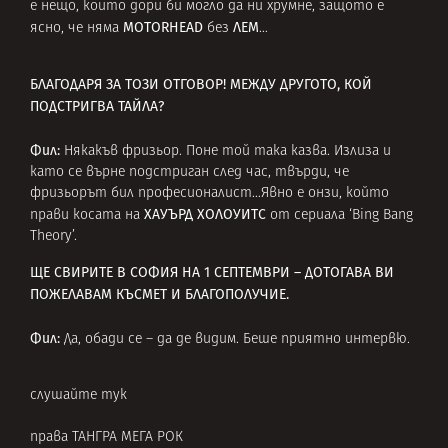
е нещо, които дори би могло да ни хрумне, защото е
MOTORHEAD
ЛЕМ
ясно, че няма
без
…
БЛАГОДАРЯ ЗА ТОЗИ ОТГОВОР!
МЕЖДУ ДРУГОТО, КОЙ
ПОДСТРИГВА ТАЙЛА?
Фил:
Някакъв фризьор. Поне той така казва. Излиза и
като се върне подстриган след час, твърди, че
фризьорът бил професионалист…Явно е онзи, който
ХАУЪРД ХОЛОУИТС
прави косата на
от сериала ‘Bing Bang
Theory’.
ЩЕ СВИРИТЕ В СОФИЯ НА 1 СЕПТЕМВРИ – ДОТОГАВА ВИ
ПОЖЕЛАВАМ КЪСМЕТ И БЛАГОПОЛУЧИЕ.
Фил:
Да, обади се – да де видим. Беше приятно интервю.
слушайте тук
права ТАНГРА МЕГА РОК