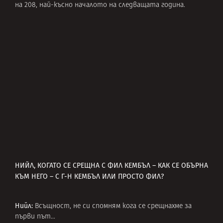
на 208, най-късно началото на следващата година.
НИЙЛ, КОГАТО СЕ СРЕЩНА С ФИЛ КЕМБЪЛ – КАК СЕ ОБЪРНА
КЪМ НЕГО – С Г-Н КЕМБЪЛ ИЛИ ПРОСТО ФИЛ?
Нийл:
Всъщност, не си спомням кога се срещнахме за
първи път…