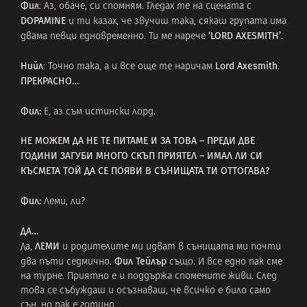
Фил
: Аз, обаче, си спомням. Гледах те на сцената с
DOPAMINE
и ти казах, че звучиш така, сякаш групата има
‘LORD AXESMITH’
двама певци едновременно. Ти ме нарече
.
Нийл
Lord Axesmith
: Точно така, а и все още те наричам
.
ПРЕКРАСНО…
Фил:
Е, аз съм истински лорд.
НЕ МОЖЕМ ДА НЕ ТЕ ПИТАМЕ И ЗА ТОВА – ПРЕДИ ДВЕ
ГОДИНИ ЗАГУБИ МНОГО СКЪП ПРИЯТЕЛ – ИМАЛ ЛИ СИ
КЪСМЕТА ТОЙ ДА СЕ ПОЯВИ В СЪНИЩАТА ТИ ОТТОГАВА?
Фил:
Леми, ли?
ДА…
ЛЕМИ
Да,
и родителите ми идват в сънищата ми почти
Фил Тейлър
два пъти седмично.
също. И все едно пак сме
на турне. Приятно е и поддържа спомените живи. След
това се събуждаш и осъзнаваш, че всичко е било само
сън, но пак е готино…