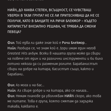
НИЙЛ, ДО КАКВА СТЕПЕН, ВСЪЩНОСТ, СЕ ЧУВСТВАШ
УВЕРЕН В ТАЗИ ГРУПА? НЕ СЕ ЛИ ПРИТЕСНЯВАШ ДА НЕ СЕ
ПОЛУЧИ, КАТО В БАНДИТЕ НА РИЧИ БЛЕКМОР – КЪДЕТО
КИТАРИСТЪТ ВНЕЗАПНО РЕШАВА, ЧЕ ТРЯБВА ДА СМЕНИ
ПЕВЕЦА?
Фил:
Ричи Блекмор
Той едва ли даже знае кой е
…
Нийл:
Разбира се, че знам кой е. Дори имам един негов
Greatest Hits
албум. Всеки в нашата група може да свири
на повече от един и на различни инструменти и би било
готино някога да си разменим ролите. Барабанистът
свири на добре на китара, басистът също, както и
барабани..
Фил:
Аз мога и на бас…
Нийл
: Аз свиря добре и на китара, ако се налага…
Фил:
НИЙЛ
Нямам планове да уволнявам
скоро, ако това
ме питате. Това е група, която смятам да задържа
такава, каквато е.