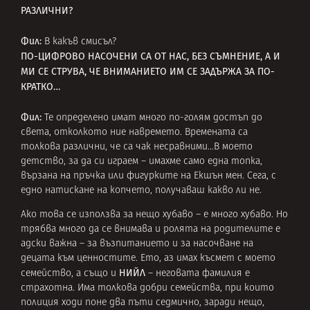
РАЗЛИЧНИ?
Фил:
В какъв смисъл?
ПО-ЦИФРОВО НАСОЧЕНИ СА ОТ НАС, БЕЗ СЪМНЕНИЕ, А И
МИ СЕ СТРУВА, ЧЕ ВНИМАНИЕТО ИМ СЕ ЗАДЪРЖА ЗА ПО-
КРАТКО…
Фил:
Те определено имат много по-голям достъп до
света, отколкото ние навремето. Времената са
толкова различни, че са чак несравними…В моето
детство, за да си играем – имахме само една топка,
вързана на пръчка или фигурките на Екшън мен. Сега, с
едно натискане на копчето, получаваш какво ли не.
Ако това се използва за нещо хубаво – е много хубаво. Но
трябва много да се внимава и ролята на родителите е
адски важна – за възпитанието и за насочване на
децата към ценностите. Ето, аз имах късмет с моето
НИЙЛ
семейство, а също и
– неговата фамилия е
страхотна. Има толкова добри семейства, при които
полиция ходи поне два пъти седмично, заради нещо,