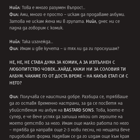
Нийл
: Това е много разумен въпрос!…
Фил:
Ами, много е просто – искам да продаваме албуми.
Нийл
Затова не искам жена ми в групата.
, днес ни се
падна да говорим с комик.
Нийл
: Така изглежда…
Фил
: Имам и две кучета – и тях ли да ги прослушам?
НЕ, НЕ, НЕ СТАВА ДУМА ЗА КОМИК, А ЗА ИЗПЪЛНЕН С
ЛЮБОПИТСТВО ЧОВЕК…ХАЙДЕ, КАЖИ НИ ЗА СОЛОВИЯ ТИ
АЛБУМ. ЧАКАМЕ ГО ОТ ДОСТА ВРЕМЕ – НА КАКЪВ ЕТАП СИ С
НЕГО?
Фил
: Получава се наистина добре. Разбира се, трябваше
да го оставя временно настрани, за да се посветя на
BASTARD SONS
убийствения ни албум на
. Това, което е
супер, е че вече успях да запиша някои от героите на
моето детство за него. Имам още малко работа по него
– трябва да направя още 2-3 нови песни, но нещата вече
придобиват форма. Надявам се да го издам още към края