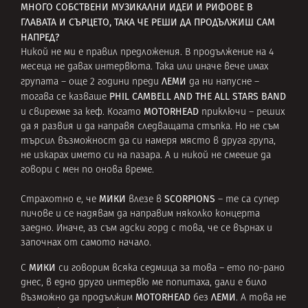
МНОГО СОБСТВЕНИ МУЗИКАЛНИ ИДЕИ И РИФОВЕ В
ГЛАВАТА И СЪРЦЕТО, ТАКА ЧЕ РЕШИ ДА ПРОДЪЛЖИШ САМ
НАПРЕД?
Никой не ми е правил предложения. В продължение на 4
месеца не давах интервюта. Така или иначе вече имах
ЛЕМИ
групата – още 2 години преди
да ни напусне –
PHIL CAMBELL AND THE ALL STARS BAND
тогава се казваше
MOTORHEAD
и свирехме за кеф. Когато
приключи – реших
да я развия и да направя следващата стъпка. Но не съм
търсил възможност да си намеря място в друга група,
не изкарах името си на пазара. А и никой не смееше да
говори с мен по онова време.
МИКИ
SCORPIONS
Страхотно е, че
влезе в
– те са супер
пичове и се надявам да направим няколко концерта
заедно. Иначе, аз съм адски горд с това, че се върнах и
започнах от самото начало.
МИКИ
С
си говорим всяка седмица за това – ето по-рано
днес, в едно друго интервю ме попитаха, дали е било
MOTORHEAD
ЛЕМИ
възможно да продължим
без
. А това не