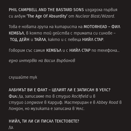
PHIL CAMPBELL AND THE BASTARD SONS
издадоха първия
‘The Age Of Absurdity’
си албум
от
Nuclear Blast/Wizard
.
MOTORHEAD – ФИЛ
Това е новата група на китариста на
КЕМБЪЛ
, в която той действа с тримата си синове –
ТОД
ДЕЙН
ТАЙЛА
НИЙЛ СТАР
,
и
, както и с певеца
.
КЕМБЪЛ
НИЙЛ СТАР
Говорим със самия
и с
по телефона…
едно интервю на Васил Върбанов
слушайте тук
АЛБУМЪТ ВИ Е ФАКТ – ЦЕЛИЯТ ЛИ Е ЗАПИСАН В УЕЛС?
Фил:
Да, записахме то в студио
Rockfield
и в
студио
Longwave
в Кардиф. Мастериран е в
Abbey Road
в
Лондон, но музиката е записана в Уелс.
НИЙЛ, ТИ ЛИ СИ ПИСАЛ ТЕКСТОВЕТЕ?
Да.