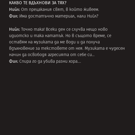
КАКВО ТЕ ВДЪХНОВИ ЗА ТЯХ?
Нийл:
От прецакания свят, в който живеем.
Фил:
Има достатъчно материал, нали Нийл?
Нийл:
Точно така! Всеки ден се случва нещо ново
идиотско и така нататък. Но в същото време, се
оставям на музиката да ме води и да получа
вдъхновение за текстовете от нея. Музиката е чудесен
начин да освободя агресията от себе си…
Фил:
Спира го да убива разни хора….