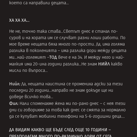
което са направили децата…
ХА ХА ХА…
Не не, точно така става…Светът днес е станал по-
суров и на хората им се случват разни лоши работи. По
мое време нещата бяха много по-прости. Да, има голяма
разлика в поколенията – има разлика дори между децата
ТОД
ми…най-големият –
вече е на 34. И между него и най-
НИЙЛ
малкия има 20-ина години разлика…Не знам
какво
мисли по въпроса…
Нийл:
Да, нещата наистина се промениха адски за тези
последни 20 години…направо не знам докъде ще ни
доведе всичко това…
Фил
:
Нали
споменахме жена ми по-рано днес – с нея тези
дни си говорихме за това как днес се смята за нормално
да се купуват мобилни телефони на 5-6-годишни деца….
ДА ВИДИМ КАКВО ЩЕ БЪДЕ СЛЕД ОЩЕ 10 ГОДИНИ –
ПРЕДПОЛАГАМ МНОГО ПО-РАЗЛИЧНО ДОРИ ОТ СЕГА…