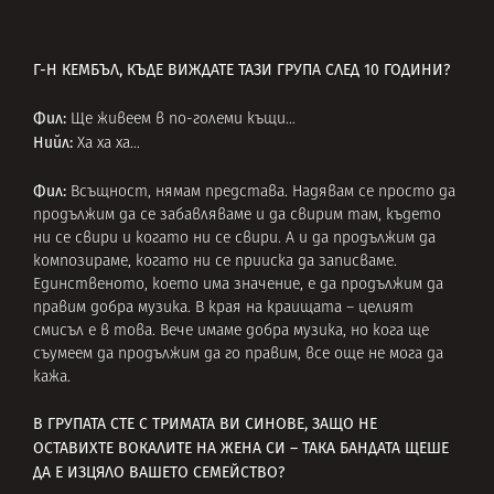
Г-Н КЕМБЪЛ, КЪДЕ ВИЖДАТЕ ТАЗИ ГРУПА СЛЕД 10 ГОДИНИ?
Фил:
Ще живеем в по-големи къщи…
Нийл:
Ха ха ха…
Фил:
Всъщност, нямам представа. Надявам се просто да
продължим да се забавляваме и да свирим там, където
ни се свири и когато ни се свири. А и да продължим да
композираме, когато ни се прииска да записваме.
Единственото, което има значение, е да продължим да
правим добра музика. В края на краищата – целият
смисъл е в това. Вече имаме добра музика, но кога ще
съумеем да продължим да го правим, все още не мога да
кажа.
В ГРУПАТА СТЕ С ТРИМАТА ВИ СИНОВЕ, ЗАЩО НЕ
ОСТАВИХТЕ ВОКАЛИТЕ НА ЖЕНА СИ – ТАКА БАНДАТА ЩЕШЕ
ДА Е ИЗЦЯЛО ВАШЕТО СЕМЕЙСТВО?