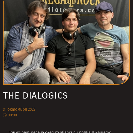
THE DIALOGICS
31 октомври 2022
00:00
Точно пет месеца след
първата си поява
в нашето