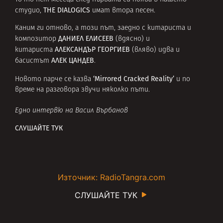
THE DIALOGICS
студио,
имат втора песен.
Каним ги отново, а този път, заедно с китариста и
ДАНИЕЛ ЕЛИСЕЕВ
композитор
(вдясно) и
АЛЕКСАНДЪР ГЕОРГИЕВ
китариста
(вляво) идва и
АЛЕК ЦАНДЕВ
басистът
.
‘Mirrored Cracked Reality’
Новото парче се казва
и по
време на разговора звучи няколко пъти.
Едно интервю на Васил Върбанов
СЛУШАЙТЕ ТУК
Източник: RadioTangra.com
СЛУШАЙТЕ ТУК