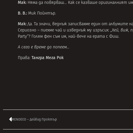
Мак:
Няма да повярваш… Как се казваше оригиналният и
В. В.:
Мик Пойнтър.
Мак:
Да. Та значи, веднъж записвахме един от албумите н
Сериозно – пиехме чай и изведнъж му изръсих:
„Хей, виж,
Party“? Голям фен съм им, най-вече на ерата с Фиш.
А сега е време да попеем…
Тангра Мега Рок
Права:
MENDEED – Дейвид Проктър