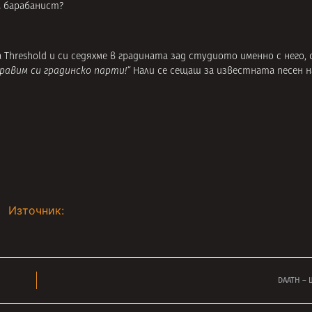
м барабанист?
а Threshold и си седяхме в градината зад студиото именно с него,
 правим си градинско парти!“
Нали се сещаш за известната песен на 
Източник:
DAATH –