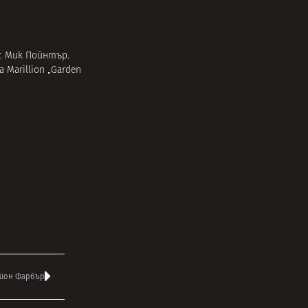
 с Мик Пойнтър.
Marillion „Garden
 Шон Фарбър