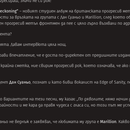
гресираш, значи не си рок!“
eckoning“
– новият студиен албум на британската прогресив ме
и за връзката на групата с Дан Суаньо и Marillion, след което о
н прогресив метъл фронтмен да пее с цяло гърло възхвали по адре
мента?
нята. Давам интервюта цяла нощ.
Прави впечатление, че е доста по-директен от предишните издания
 крайна сметка, ние свирим прогресив рок, което означава, че ако
Дан Суаньо
уцент
, познат и като бивш вокалист на Edge of Sanity, п
мо вариантите на тези песни, му казах:
„По дяволите, няма начин 
айности и ме кара да правя чудеса с гласа си, но този път ме усп
Marillion
ньо не веднъж е заявявал, че любимата му група е
. Какв