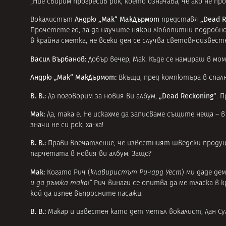
„Ние свирим прогресив рок, което означава, че ако не про
Андрю „Мак“ МакДърмот
„Dead R
Вокалистът
представя
Прочетете го, за да научите някои любопитни подробност
в крайна сметка, не всеки ден се случва световноизвесте
Васил Върбанов:
Добър вечер, Мак. Къде се намираш в мо
Андрю „Мак“ МакДърмот:
Вкъщи, пред компютъра в спал
В. В.:
„Dead Reckoning“
Да поговорим за новия ви албум,
. 
Мак:
Да, така е. Не искахме да записваме същите неща – в
значи не си рок, ха-ха!
В. В.:
Прави впечатление, че известният шведски прод
парчетата в новия ви албум. Защо?
Мак:
Когато Рич (
клавиристът Ричард Уест
) ми даде де
и да ръмжа така!“
Рич винаги се опитва да ме тласка в кр
кой да изпее въпросните пасажи.
В. В.:
Макар и известен като дет метъл вокалист, Дан Суа