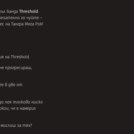
Threshold
тъл банда
.
безателно го чуйте –
с на Тангра Мега Рок!
 на Threshold.
 не прогресираш,
ее в две от
да пея толкова ниско
окои, че е намерил
о мислиш за тях?