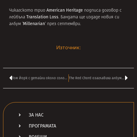
American Heritage
Чикагското трио
подписа договор с
Translation Loss
лейбъла
. Бандата ще издаде новия си
Millenarian
албум ‘
‘ през септември.
Източник:
Том Йорк с детайли около соловия албум
The Red Chord озаглавиха албума си
ЗА НАС
ПРОГРАМАТА