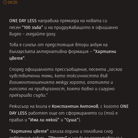
00:20
ONE DAY LESS
направиха премиера на новата си
“100 зъба”
песен
и на придружаващото я официално
видео – гледайте долу.
Това е сингъл от предстоящия втори албум на
“Хартиени
българската алтернативна формация –
цветя”
.
Според официалното прессъобщение, песента „
засяга
чувствителни теми, като токсичността във
взаимоотношенията между хората, апатията и
липсата на привързаност, която бавно и сигурно
прекършва съдби.
“
Константин Антонов
ONE
Режисьор на клипа е
, с когото
DAY LESS
работят още от сформирането си (той е
“Има ли някой”
“Суша”
правил и
и
).
“Хартиени цветя”
излиза година и половина след