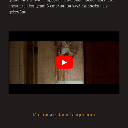
–
“Призми”
дебютния албум
и ще бъде представен със
специален концерт в столичния клуб
Строежа
на 2
декември.
Източник: RadioTangra.com