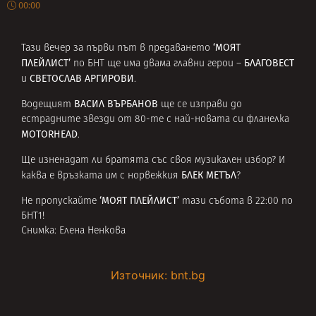
00:00
‘МОЯТ
Тази вечер за първи път в предаването
ПЛЕЙЛИСТ’
БЛАГОВЕСТ
по БНТ ще има двама главни герои –
СВЕТОСЛАВ АРГИРОВИ
и
.
ВАСИЛ ВЪРБАНОВ
Водещият
ще се изправи до
естрадните звезди от 80-те с най-новата си фланелка
MOTORHEAD
.
Ще изненадат ли братята със своя музикален избор? И
БЛЕК МЕТЪЛ
каква е връзката им с норвежкия
?
‘МОЯТ ПЛЕЙЛИСТ’
Не пропускайте
тази събота в 22:00 по
БНТ1!
Снимка: Елена Ненкова
Източник: bnt.bg