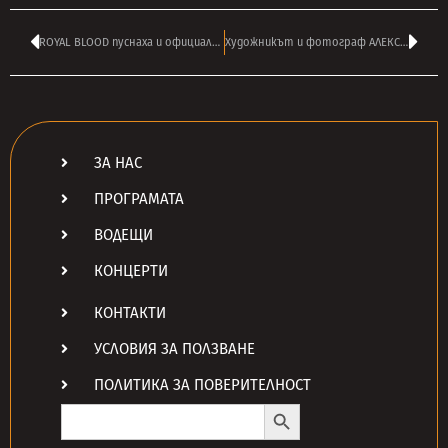
ROYAL BLOOD пуснаха и официалното видео на ‘Limbo’ – гледайте тук
Художникът и фотограф АЛЕКСАНДЪР СЕРТЕВ почина на 83 – ще го помним!
ЗА НАС
ПРОГРАМАТА
ВОДЕЩИ
КОНЦЕРТИ
КОНТАКТИ
УСЛОВИЯ ЗА ПОЛЗВАНЕ
ПОЛИТИКА ЗА ПОВЕРИТЕЛНОСТ
Search Button
Search
for: