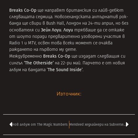
Breaks Co-Op
ще направят британския си лайв-дебют
следващата седмица. Новозеландската алтърнатив рок-
банда ще свири в Bush Hall, Лондон на 24-ти април, но без
Зейн Лоуи
Лоуи
основателя си
.
трябваше да се откаже
от шоуто поради предварително уговорени участия в
Radio 1 и MTV, освен това всеки момент се очаква
раждането на първото му дете.
Breaks Co-Op
Междувременно
ще издадат следващия си
‘The Otherside’
сингъл
на 22-ри май. Парчето е от новия
The Sound Inside’
албум на бандата ‘
.
Източник:
Нов албум от The Magic Numbers
Mendeed хедлайнери на Subverse 45