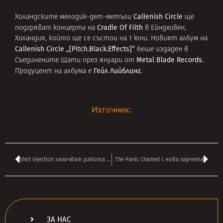
Callenish Circle
Холандските мелодик-дет-метъли
ще
Cradle Of Filth
подгряват концерта на
в Ейндховен,
Холандия, който ще се състои на 1 юни. Новият албум на
Callenish Circle
„[Pitch.Black.Effects]“
беше издаден в
Metal Blade Records.
Съединените Щати през януари от
Гейл Лийблинг.
Продуцент на албума е
Източник:
Shot Injection започват работа по албум
The Panic Channel с нови парчета
ЗА НАС