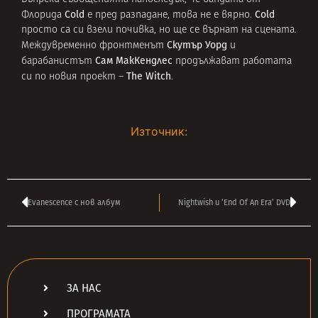
Cold
Cold
Флорида
e пред разпадане, това не е вярно.
просто са си взели почивка, но ще се върнат на сцената.
Скутър Уорд
Междувременно фронтменът
и
Сам МакКендлес
барабанистът
продължават работата
The Witch
си по новия проект –
.
Източник:
Evanescence с нов албум
Nightwish и ‘End Of An Era’ DVD
ЗА НАС
ПРОГРАМАТА