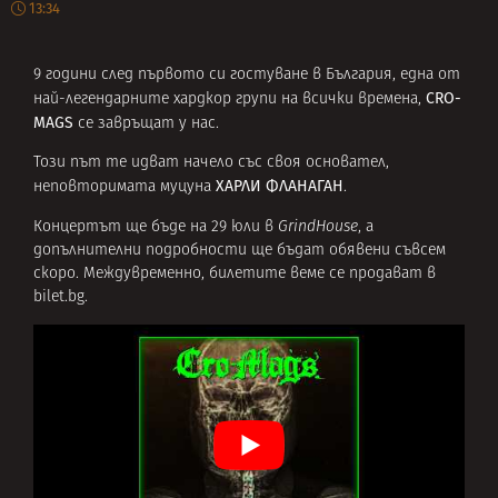
13:34
9 години след първото си гостуване в България, една от
CRO-
най-легендарните хардкор групи на всички времена,
MAGS
се завръщат у нас.
Този път те идват начело със своя основател,
ХАРЛИ ФЛАНАГАН
неповторимата муцуна
.
Концертът ще бъде на 29 юли в
GrindHouse
, а
допълнителни подробности ще бъдат обявени съвсем
скоро. Междувременно, билетите веме се продават в
bilet.bg
.