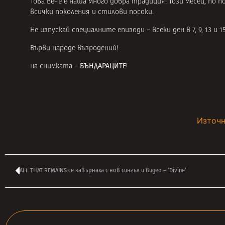
Това вече е наша много добра традиция! Този месец, по 
всички поколения и стилови посоки.
–
Не изпускай специалните епизоди
всеки ден в 7, 9, 13 и 
Върви народе възродений!
БЪНДАРАЦИТЕ
на снимката –
!
Източн
ALL THAT REMAINS се завърнаха с нов сингъл и видео – ‘Divine’