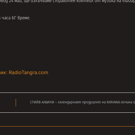
повод 24 май, ще излъчваме страхотен коктейл от музика на бълга
15 часа БГ време.
ик: RadioTangra.com
СТИЙВ АЛБИНИ – легендарният продуцент на NIRVANA почина