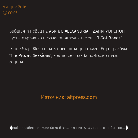
5 април 2016
00:05
ASKING ALEXANDRIA
ДАНИ УОРСНОП
Бившият певец на
–
‘I Got Bones’
пусна първата си самостоятелна песен –
.
Тя ще бъде включена в предстоящия дългосвирещ албум
‘
The Prozac Sessions’
, който се очаква по-късно тази
година.
Източник: altpress.com
Вижте известен ММА боец в центъра на новото видео на THE CULT
ROLLING STONES са готови с новия албум – ще правят още концерти тази година