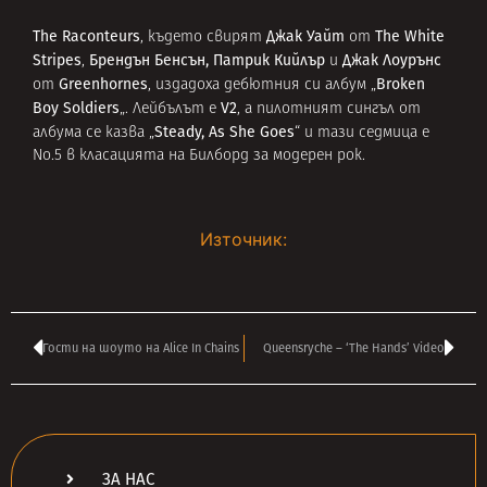
The Raconteurs
Джак Уайт
Тhe White
, където свирят
от
Stripes
Брендън Бенсън,
Патрик Кийлър
Джак Лоурънс
,
и
Greenhornes
Broken
от
, издадоха дебютния си албум „
Boy Soldiers
V2
„. Лейбълът е
, а пилотният сингъл от
Steady, As She Goes
албума се казва „
“ и тази седмица е
No.5 в класацията на Билборд за модерен рок.
Източник:
Гости на шоуто на Alice In Chains
Queensryche – ‘The Hands’ Video
ЗА НАС