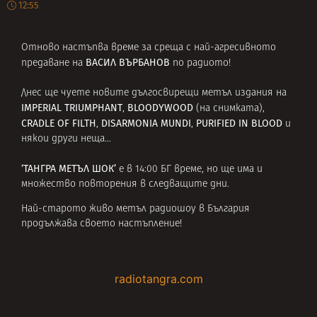
12:55
Отново настъпва време за среща с най-агресивното
ВАСИЛ ВЪРБАНОВ
предаване на
по радиото!
Днес ще чуете новите дългосвирещи метъл издания на
IMPERIAL TRIUMPHANT
BLOODYWOOD
,
(на снимката),
CRADLE OF FILTH
DISARMONIA MUNDI
PURIFIED IN BLOOD
,
,
и
някои други неща…
‘ТАНГРА МЕТЪЛ ШОК’
е в 14:00 БГ време, но ще има и
множество повторения в следващите дни.
Най-старото живо метъл радиошоу в България
продължава своето настъпление!
radiotangra.com