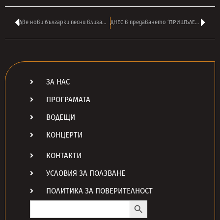
Две нови българки песни влизат във вашата РОК класация – гласувайте ТУК
ДНЕС в предаването ‘ПРИШЪЛЕЦЪТ 2112’ на ВАСКО РАЙКОВ в 16:00
ЗА НАС
ПРОГРАМАТА
ВОДЕЩИ
КОНЦЕРТИ
КОНТАКТИ
УСЛОВИЯ ЗА ПОЛЗВАНЕ
ПОЛИТИКА ЗА ПОВЕРИТЕЛНОСТ
Search Button
Search
for: