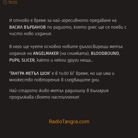
10:55
И отново е време за най-агресивното предаване на
ВАСИЛ ВЪРБАНОВ
по радиото, което днес ще се появи с
чисто ново издание.
В него ще чуете основно новите дългосвирещи метъл
ANGELMAKER
BLOODBOUND
издания на
(на снимката),
,
PUPIL SLICER
, както и някои други неща…
‘ТАНГРА МЕТЪЛ ШОК’
е в 14:00 БГ време, но ще има и
множество повторения в следващите дни.
Най-старото живо метъл радиошоу в България
продължава своето настъпление!
RadioTangra.com