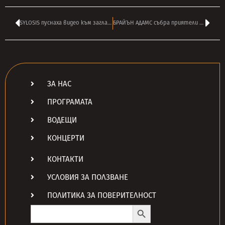
SYLOSIS пуснаха видео към заглавното парче от предстоящия си нов албум ‘The New Flesh’
БРАЙЪН АДАМС събра приятели и записа коледен албум – вижте първия сингъл ‘California Christmas’
ЗА НАС
ПРОГРАМАТА
ВОДЕЩИ
КОНЦЕРТИ
КОНТАКТИ
УСЛОВИЯ ЗА ПОЛЗВАНЕ
ПОЛИТИКА ЗА ПОВЕРИТЕЛНОСТ
Search Button
Search
for: