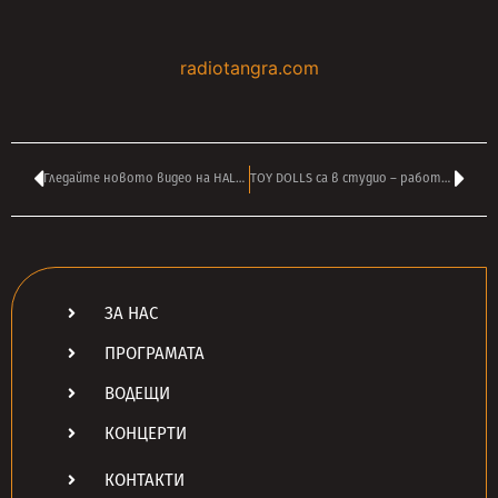
radiotangra.com
Гледайте новото видео на HALESTORM – ‘Like A Woman Can’
TOY DOLLS са в студио – работят по нов албум
ЗА НАС
ПРОГРАМАТА
ВОДЕЩИ
КОНЦЕРТИ
КОНТАКТИ