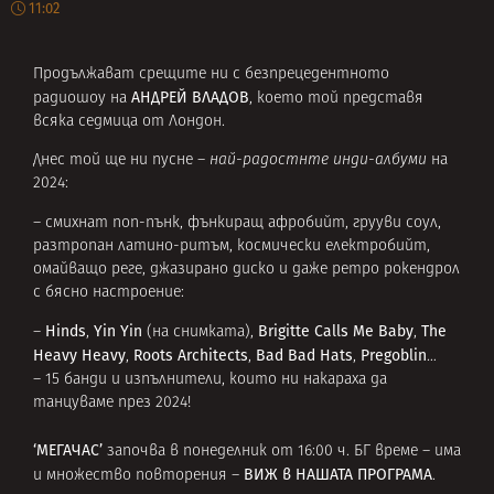
11:02
Продължават срещите ни с безпрецедентното
АНДРЕЙ ВЛАДОВ
радиошоу на
, което той представя
всяка седмица от Лондон.
Днес той ще ни пусне –
най-радостнте инди-албуми
на
2024:
– смихнат поп-пънк, фънкиращ афробийт, грууви соул,
разтропан латино-ритъм, космически електробийт,
омайващо реге, джазирано диско и даже ретро рокендрол
с бясно настроение:
Hinds
Yin Yin
Brigitte Calls Me Baby
The
–
,
(на снимката),
,
Heavy Heavy
Roots Architects
Bad Bad Hats
Pregoblin
,
,
,
…
– 15 банди и изпълнители, които ни накараха да
танцуваме през 2024!
‘МЕГАЧАС’
започва в понеделник от 16:00 ч. БГ време – има
ВИЖ в НАШАТА ПРОГРАМА
и множество повторения –
.