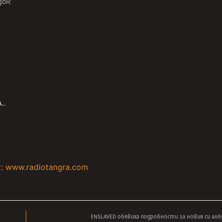
дон:
А
.
..
: www.radiotangra.com
ENSLAVED обявиха подробности за новия си албу