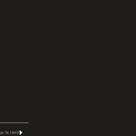
м ‘IN TIMES’