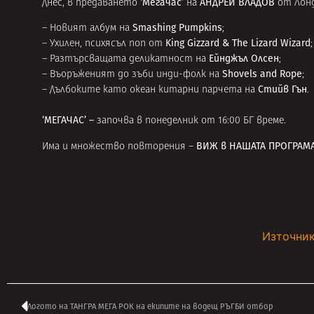
‘Мегачас’
АНДРЕЙ ВЛАДОВ
Днес, в предаването
на
от Лон
Smashing Pumpkins
– Новият албум на
;
King Gizzard & The Lizard Wizard
– Ухилен, психясъл поп от
;
Ейнджъл Олсен
– Разтърсващата деликатност на
;
Shovels and Rope
– Въоръженият до зъби инди-фолк на
;
Стийв Гън
– Дълбоките като океан китарни парчета на
.
‘МЕГАЧАС’ –
започва в понеделник от 16:00 БГ време.
ВИЖ в
НАШАТА ПРОГРАМ
Има и множество повторения –
Източник
Логото на ТАНГРА МЕГА РОК на екипите на водещ РЪГБИ отбор