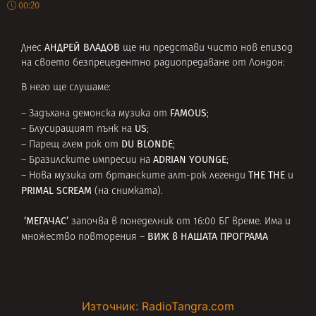
00:20
АНДРЕЙ ВЛАДОВ
Днес
ще ни представи чисто нов епизод
на своето безпрецедентно радиопредаване от Лондон:
В него ще слушаме:
FAMOUS
– Задъхана демонска музика от
;
US
– Блусиращият пънк на
;
DU BLONDE
– Парещ глем рок от
;
ADRIAN YOUNGE
– Бразилските импресии на
;
THE THE
– Нова музика от бртанските алт-рок легенди
и
PRIMAL SCREAM
(на снимката).
‘МЕГАЧАС’
започва в понеделник от 16:00 БГ време. Има и
ВИЖ в
НАШАТА ПРОГРАМА
множество повторения –
Източник: RadioTangra.com