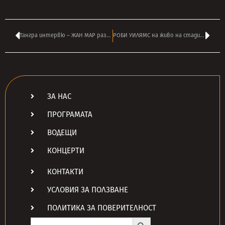
Тангра интервю – ЖАН МАР разказва за предстоящия си първи албум
РОБИ УИЛЯМС на живо на стадион ‘Васил Левски’ през септември догодина
ЗА НАС
ПРОГРАМАТА
ВОДЕЩИ
КОНЦЕРТИ
КОНТАКТИ
УСЛОВИЯ ЗА ПОЛЗВАНЕ
ПОЛИТИКА ЗА ПОВЕРИТЕЛНОСТ
Search Button
Search