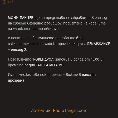
00:21
МОНИ ПАНЧЕВ
ще ни представи незабравим нов епизод
на своето безценно радиошоу, посветено на корените
на музиката, която обичаме.
В центъра на вниманието отново ще бъде
RENAISSANCE
изключителната английска прогресив група
– епизод 2
.
‘РОКЕНДРОЛ’
Предаването
започва в сряда от 16:00 БГ
радио ТАНГРА МЕГА РОК
време по
.
нашата
Има и множество повторения – вижте в
програма
.
Източник: RadioTangra.com