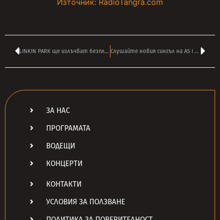
Източник: RadioTangra.com
LINKIN PARK ще излъчват безплатно онлайн първата част от концерта УТРЕ
Слушайте новия сингъл на AS I LAY DYING – ‘The Void Within’
ЗА НАС
ПРОГРАМАТА
ВОДЕЩИ
КОНЦЕРТИ
КОНТАКТИ
УСЛОВИЯ ЗА ПОЛЗВАНЕ
ПОЛИТИКА ЗА ПОВЕРИТЕЛНОСТ