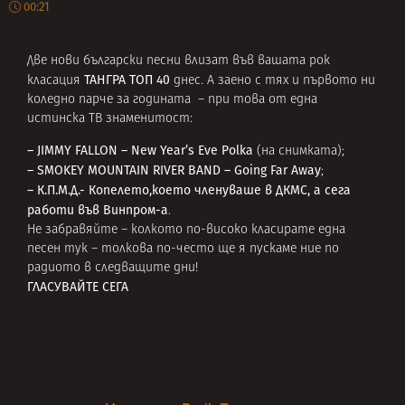
00:21
Две нови български песни влизат във вашата рок
ТАНГРА ТОП 40
класация
днес. А заено с тях и първото ни
коледно парче за годината – при това от една
истинска ТВ знаменитост:
– JIMMY FALLON – New Year’s Eve Polka
(на снимката);
– SMOKEY MOUNTAIN RIVER BAND – Going Far Away
;
– К.П.М.Д.- Копелето,което членуваше в ДКМС, а сега
работи във Винпром-а
.
Не забравяйте – колкото по-високо класирате една
песен тук – толкова по-често ще я пускаме ние по
радиото в следващите дни!
ГЛАСУВАЙТЕ СЕГА