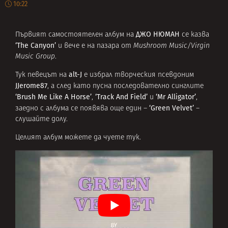
10:22
ДЖО НЮМАН
Първият самостоятелен албум на
се казва
‘The Canyon’
и вече е на пазара от
Mushroom Music/Virgin
Music Group
.
alt-J
Тук певецът на
е избрал творческия псевдоним
JJerome87
, а след като пусна последователно синглите
‘Brush Me Like A Horse’
‘Track And Field’
‘Mr Alligator’
,
и
,
‘Green Velvet’
заедно с албума се появява още един –
–
слушайте долу.
Целият албум можете да
чуете тук
.