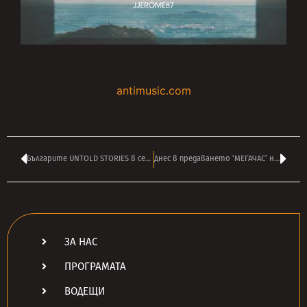
antimusic.com
Българите UNTOLD STORIES в седмичната класация на популярното британско издание ‘Prog Magazine’
Днес в предаването ‘МЕГАЧАС’ на АНДРЕЙ ВЛАДОВ от Лондон в 16:00
ЗА НАС
ПРОГРАМАТА
ВОДЕЩИ