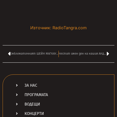
Източник: RadioTangra.com
Емблематичният ШЕЙН МАГКАУЪН от THE POGUES почина рано тази сутрин
Честит имен ден на нашия АНДРЕЙ ВЛАДОВ – авторът на ‘МЕГАЧАС’
ЗА НАС
ПРОГРАМАТА
ВОДЕЩИ
КОНЦЕРТИ