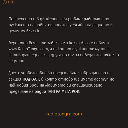
11:11
Постепенно и в движение завършваме работата по
пускането на новия официален уебсайт на радиото в
целия му блясък.
Вероятно вече сте забелязали колко бърз е новият
www.RadioTangra.com, а някои от функциите му ще се
активират една след друга до пълна победа след няколко
седмици.
Днес с удоволствие ви представяме завръщането на
ПОДКАСТ
секция
, в която отново ще имате достъп но
най-новия брой на любимото си специализирано
радио ТАНГРА МЕГА РОК
предаване на
.
radiotangra.com