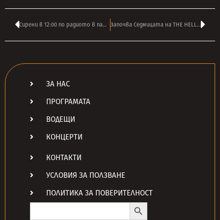
Сирени в 12:00 по радиото в памет на жертвите на злото и ‘народния’ съд
Започва Седмицата на THE HELLACOPTERS по радио ТАНГРА МЕГА РОК
ЗА НАС
ПРОГРАМАТА
ВОДЕЩИ
КОНЦЕРТИ
КОНТАКТИ
УСЛОВИЯ ЗА ПОЛЗВАНЕ
ПОЛИТИКА ЗА ПОВЕРИТЕЛНОСТ
Search Button
Search
for: