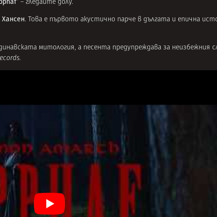
pphaf’
– гледайте долу.
 Хансен
. Това е първото акустично парче в дългата и епична ис
динавската митология, а песента предупреждава за неизбежния 
ecords
.