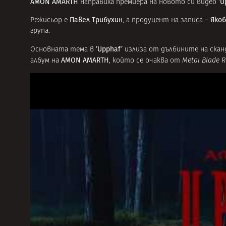
AMON AMARTH
‘U
направиха премиера на новото си видео
Павел Трибухин
Якоб
Режисьор е
, а продуцент на записа –
група.
‘Upphaf’
Основната тема в
излиза от дълбините на скан
AMON AMARTH
албум на
, който се очаква от
Metal Blade R