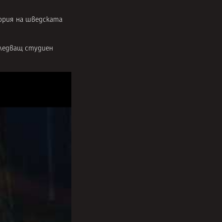
тория на шведската
следващ студиен