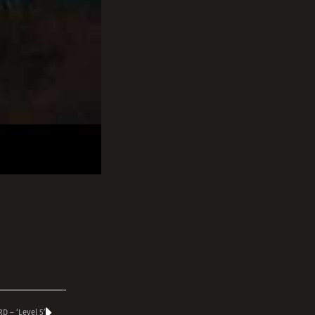
 – ‘Level 5’