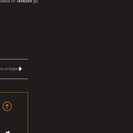
Танкиан
чаква се
да
то си турне