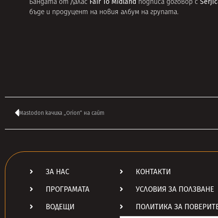
Fair To Midland
Serjic
Бандата от Далас
подписа договор с
бъде и продуцент на новия албум на групата.
Mastodon качиха „Orion“ на сайт
ЗА НАС
КОНТАКТИ
ПРОГРАМАТА
УСЛОВИЯ ЗА ПОЛЗВАНЕ
ВОДЕЩИ
ПОЛИТИКА ЗА ПОВЕРИТ