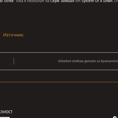
al Strike
Серж Танкиан
System Of A Down
. Това е лейбълът на
от
. О
Източник:
Disturbed обявиха датите за британско
ЕЛНОСТ
Search Button