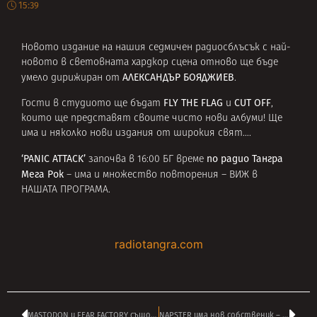
15:39
Новото издание на нашия седмичен радиосблъсък с най-
новото в световната хардкор сцена отново ще бъде
АЛЕКСАНДЪР БОЯДЖИЕВ
умело дирижиран от
.
FLY THE FLAG
CUT OFF
Гости в студиото ще бъдат
и
,
които ще представят своите чисто нови албуми! Ще
има и няколко нови издания от широкия свят….
‘PANIC ATTACK’
по радио Тангра
започва в 16:00 БГ време
Мега Рок
– има и множество повторения –
ВИЖ в
НАШАТА ПРОГРАМА
.
radiotangra.com
MASTODON и FEAR FACTORY също на фестивала в Пловдив
NAPSTER има нов собственик – платил е 207 милиона долара