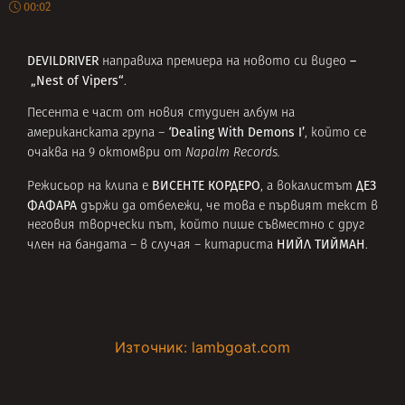
00:02
DEVILDRIVER
–
направиха премиера на новото си видео
„Nest of Vipers“
.
Песента е част от новия студиен албум на
‘
Dealing With Demons
I’
американската група
–
, който се
очаква на 9 октомври от
Napalm Records.
ВИСЕНТЕ КОРДЕРО
ДЕЗ
Режисьор на клипа е
, а вокалистът
ФАФАРА
държи да отбележи, че това е първият текст в
неговия творчески път, който пише съвместно с друг
НИЙЛ ТИЙМАН
член на бандата – в случая – китариста
.
Източник: lambgoat.com