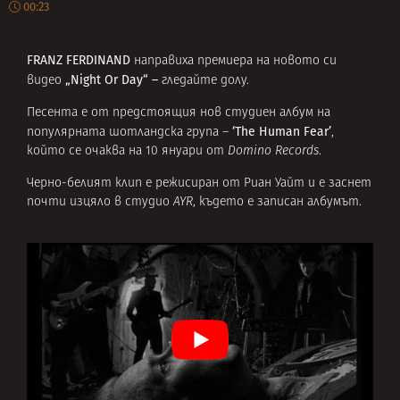
00:23
FRANZ FERDINAND
направиха премиера на новото си
„Night Or Day“ –
видео
гледайте долу.
Песента е от предстоящия нов студиен албум на
‘
The Human Fear’
популярната шотландска група –
,
който се очаква на 10 януари от
Domino Records
.
Черно-белият клип е режисиран от Риан Уайт и е заснет
почти изцяло в студио
AYR
, където е записан албумът.