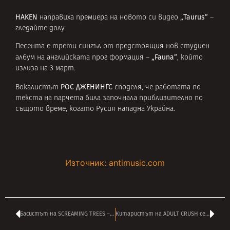
HAKEN
„Taurus“
направиха премиера на новото си видео
–
гледайте долу.
Песента е трети сингъл от предстоящия нов студиен
„Fauna“
албум на английската прог формация –
, който
излиза на 3 март.
РОС ДЖЕНИНГС
Вокалистът
споделя, че работата по
текста на парчета била започнала приблизително по
същото време, когато Русия нападна Украйна.
Източник: antimusic.com
Басистът на SCREAMING TREES – ВАН КОНЪР почина на 55
Китаристът на ADULT CRUSH седми на сноуборд на Зимната универсиада в САЩ