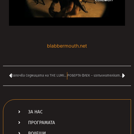
blabbermouth.net
Започва Седмицата на THE LUMINEERS по радио ТАНГРА МЕГА РОК
РОБЕРТА ФЛЕК – изпълнителката на ‘Killing Me Softly’ почина на 88
ЗА НАС
ПРОГРАМАТА
ВОДЕЩИ