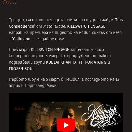
10:50
‘This
Три дни, след като издадоха новия си студиен албум
Consequence’
KILLSWITCH ENGAGE
от
Metal Blade,
направиха премиера на видеото на новия сингъл от него
‘Collusion’
–
– гледайте долу.
KILLSWITCH ENGAGE
През март
започват голямо
концертно турне в Америка, придружени от пакет
KUBLAI KHAN TX
FIT FOR A KING
подгряващи групи
,
и
FROZEN SOUL
.
Първото шоу е на 5 март в Нешвил, а последното на 12
април в Портланд, Мейн.