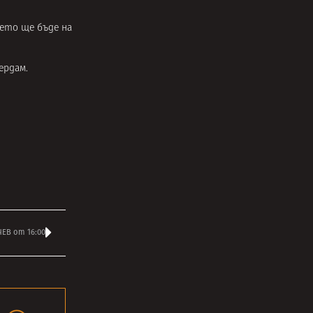
оето ще бъде на
ердам.
ЕВ от 16:00