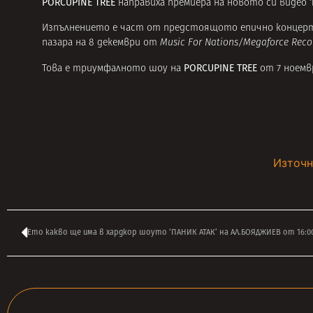
PORCUPINE TREE
‘
направиха премиера на новото си видео
Изпълнението е част от предстоящото епично концерт
пазара на 8 декември от
Music For Nations/Megaforce Reco
PORCUPINE TREE
Това е триумфалното шоу на
от 7 ноемв
Източн
Ето какво ще има в хардкор шоуто ‘ПАНИК АТАК’ на АЛ.БОЯДЖИЕВ от 16:0