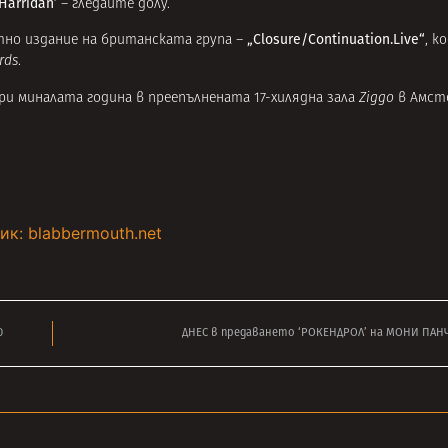
Harridan’
– гледайте долу.
„Closure/Continuation.Live“
но издание на британската група –
, к
rds
.
ри миналата година в преепълнената 17-хилядна зала
Ziggo
в Амст
ик: blabbermouth.net
0
ДНЕС в предаването ‘РОКЕНДРОЛ’ на МОНИ ПАНЧ