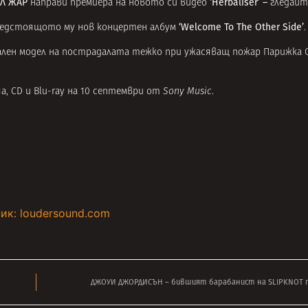
Л ЖАР
‘
Herbaliser’ –
направи премиера на новото си видео
гледайт
‘
Welcome To The Other Side’
предстоящото му нов концертен албум
.
ален модел на пострадалата тежко при ужасяващ пожар Парижка 
а, CD и Blu-ray на 10 септември от
Sony Music
.
ик: loudersound.com
ДЖОУИ ДЖОРДИСЪН – бившият барабанист на SLIPKNOT п