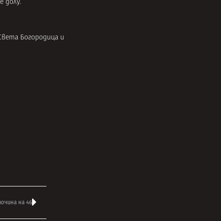
е долу.
Света Богородица и
очина на 46