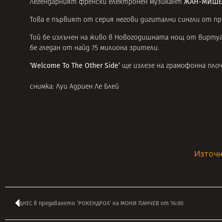
ЖАН-МИШЕ
Легендарният френски електронен музикант
Това е първият от серия негови дигитални сингли от 
Той бе излъчен на живо в Новогодишната нощ от вирту
бе гледан от найд 75 милиона зрители.
‘Welcome To The Other Side’
ще излезе на грамофонна плоч
снимка: Луи Адриен Ле Блей
Източн
ДНЕС в предаването ‘РОКЕНДРОЛ’ на МОНИ ПАНЧЕВ от 16:00