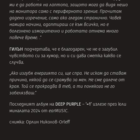
ми е да работя на лаптопа, защото мога да видя нешо
на монитора само с периферното зрение. Прочитам
дадено изречение, само ако гледам странично. Човек
намира начини, адаптираш се към всичко, но е
болезнено изморително и работата отнема много
повече време.
.“
ГИЛЪН
подчертава, че е благодарен, че не е загубил
чувството си за хумор, но и си дава сметка какво се
случва.
„
Ако изгубя енергията си, ще спра. Не искам да ставам
причина, някой да се срамува за мен. Не сме далече от
края. Той се прокрадва в теб, а ти понякога не го
забелязваш
.“
DEEP PURPLE
‘=1’
Последният албум на
–
излезе през юли
миналата 2024 от
earMUSIC
.
снимка: Орлин Николов-Orleff